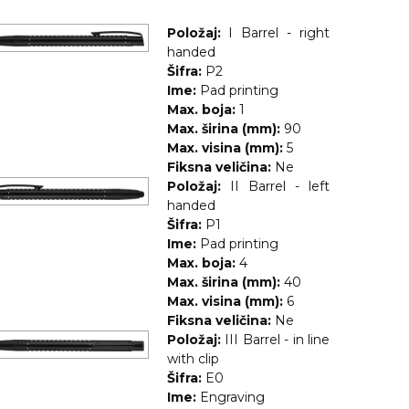
Položaj:
I Barrel - right
handed
Šifra:
P2
Ime:
Pad printing
Max. boja:
1
Max. širina (mm):
90
Max. visina (mm):
5
Fiksna veličina:
Ne
Položaj:
II Barrel - left
handed
Šifra:
P1
Ime:
Pad printing
Max. boja:
4
Max. širina (mm):
40
Max. visina (mm):
6
Fiksna veličina:
Ne
Položaj:
III Barrel - in line
with clip
Šifra:
E0
Ime:
Engraving