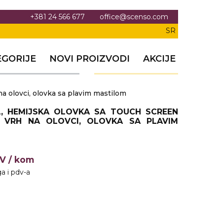
+381 24 566 677
office@scenso.com
SR
EGORIJE
NOVI PROIZVODI
AKCIJE
a olovci, olovka sa plavim mastilom
, HEMIJSKA OLOVKA SA TOUCH SCREEN
 VRH NA OLOVCI, OLOVKA SA PLAVIM
DV
/ kom
a i pdv-a