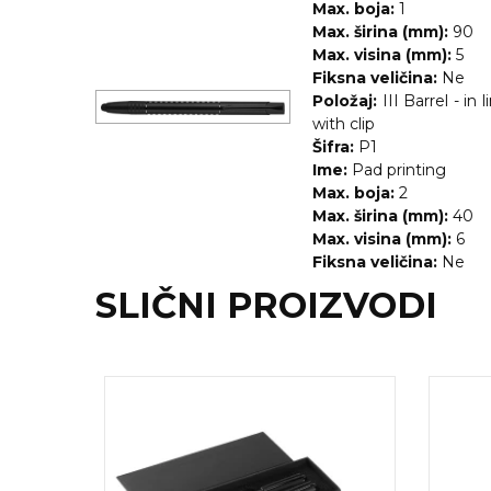
NARUKVICE ZA ŽURKE I
Max. boja:
1
DOGAĐAJE
Max. širina (mm):
90
Max. visina (mm):
5
ID PLOČICA
Fiksna veličina:
Ne
Položaj:
III Barrel - in l
TERMOSI
with clip
Šifra:
P1
BOCE
Ime:
Pad printing
Max. boja:
2
TEHNOLOGIJA
Max. širina (mm):
40
Max. visina (mm):
6
KANCELARIJA
Fiksna veličina:
Ne
KUĆNI SETOVI
SLIČNI PROIZVODI
OLOVKE
PRIVESCI & ALATI
TORBE & PUTOVANJE
TEKSTIL