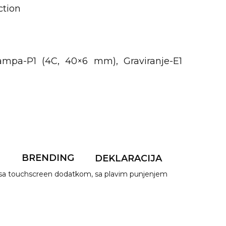
ction
mpa-P1 (4C, 40×6 mm), Graviranje-E1
F
BRENDING
DEKLARACIJA
 sa touchscreen dodatkom, sa plavim punjenjem