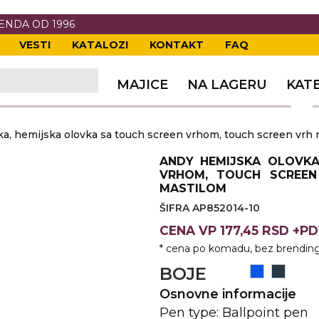
RENDA OD 1996
VESTI
KATALOZI
KONTAKT
FAQ
TI
VANJE
A
ERIJE
DE
OVKE
MAJICE
NA LAGERU
KAT
TI
VANJE
A
a, hemijska olovka sa touch screen vrhom, touch screen vrh n
ČI
VKE
ĆA
ANDY HEMIJSKA OLOVKA
VANJE
A
VRHOM, TOUCH SCREEN
MASTILOM
I
E
KE
AM
ODEĆA
ŠIFRA AP852014-10
VANJE
A
CENA
VP
177,45 RSD +P
* cena po komadu, bez brending
A OPREMA
I I PANOI
KA
 RADNA
BOJE
VANJE
Osnovne informacije
Pen type: Ballpoint pen