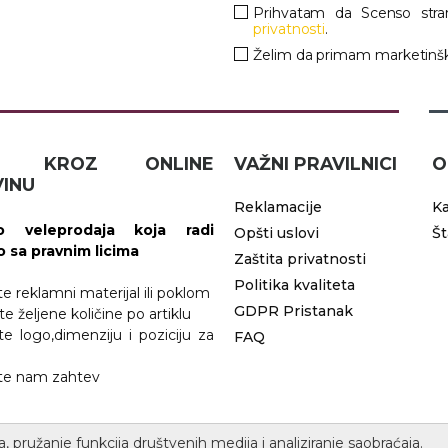
Prihvatam da Scenso stra
privatnosti
.
Želim da primam marketinšk
IČ KROZ ONLINE
VAŽNI PRAVILNICI
O
INU
Reklamacije
Ka
 veleprodaja koja radi
Opšti uslovi
Š
vo sa pravnim licima
Zaštita privatnosti
Politika kvaliteta
ite reklamni materijal ili poklom
GDPR Pristanak
te željene količine po artiklu
ite logo,dimenziju i poziciju za
FAQ
jite nam zahtev
a, pružanje funkcija društvenih medija i analiziranje saobraćaja.