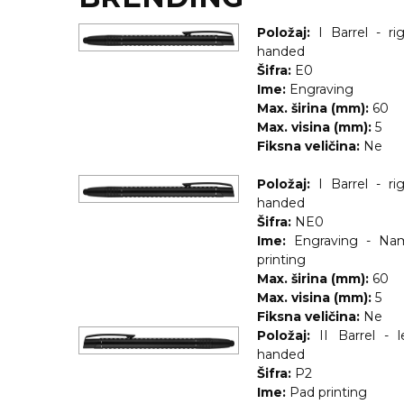
Položaj:
I Barrel - ri
KOŠULJE
KAPE
handed
UNIFORME
Šifra:
E0
Ime:
Engraving
STRETCH TOPS
Max. širina (mm):
60
Max. visina (mm):
5
SUBLIMACIJA
Fiksna veličina:
Ne
CRICKET UPALJAČI
Položaj:
I Barrel - ri
handed
ŠIBICA
Šifra:
NE0
Ime:
Engraving - Na
JAKNE I PRSLUCI
printing
Max. širina (mm):
60
HYGIENIC KOLEKCIJA
Max. visina (mm):
5
Fiksna veličina:
Ne
OKOVRATNE ID TRAKICE
Položaj:
II Barrel - l
handed
PRIBOR ZA PISANJE
Šifra:
P2
Ime:
Pad printing