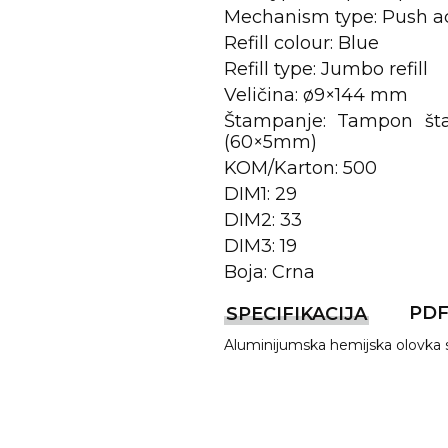
Mechanism type: Push a
Refill colour: Blue
Refill type: Jumbo refill
Veličina: ø9×144 mm
Štampanje: Tampon šta
(60×5mm)
KOM/Karton: 500
DIM1: 29
DIM2: 33
REMA
DIM3: 19
Boja: Crna
PD
SPECIFIKACIJA
I
Aluminijumska hemijska olovka