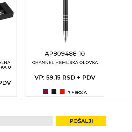
AP809488-10
ALNA
CHANNEL HEMIJSKA OLOVKA
ZUF
VKA U
VP
: 59,15 RSD + PDV
VP
 PDV
7 + BOJA
POŠALJI