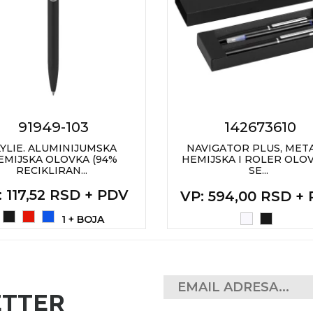
91949-103
142673610
YLIE. ALUMINIJUMSKA
NAVIGATOR PLUS, MET
EMIJSKA OLOVKA (94%
HEMIJSKA I ROLER OLO
RECIKLIRAN...
SE...
: 117,52 RSD + PDV
VP
: 594,00 RSD +
1 + BOJA
ETTER