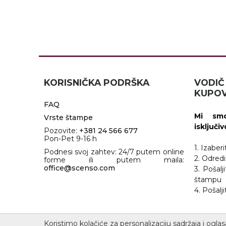
KORISNIČKA PODRŠKA
VOD
KUPOV
FAQ
Mi smo
Vrste štampe
isključi
Pozovite:
+381 24 566 677
Pon-Pet 9-16 h
1. Izaber
Podnesi svoj zahtev: 24/7 putem online
2. Odredi
forme ili putem maila:
office@scenso.com
3. Pošalj
štampu
4. Pošal
Koristimo kolačiće za personalizaciju sadržaja i oglas