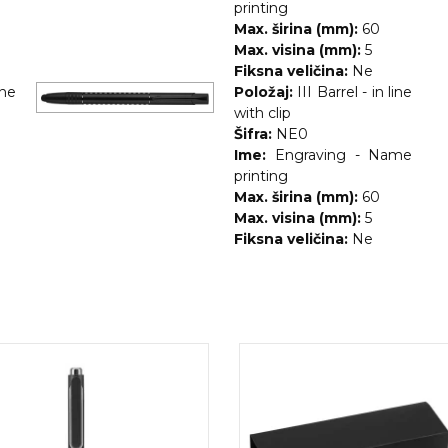
printing
Max. širina (mm):
60
Max. visina (mm):
5
Fiksna veličina:
Ne
ine
Položaj:
III Barrel - in line
with clip
Šifra:
NE0
Ime:
Engraving - Name
printing
Max. širina (mm):
60
Max. visina (mm):
5
Fiksna veličina:
Ne