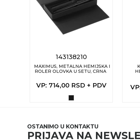
RADNA OPREMA
143138210
IJSKA
MAXIMUS, METALNA HEMIJSKA I
K
ROLER OLOVKA U SETU, CRNA
H
 PDV
VP
: 714,00 RSD + PDV
VP
A
OSTANIMO U KONTAKTU
PRIJAVA NA NEWSL