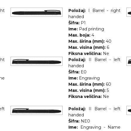
ght
Položaj:
I Barrel - right
handed
Šifra:
P1
Ime:
Pad printing
Max. boja:
4
Max. širina (mm):
40
Max. visina (mm):
6
Fiksna veličina:
Ne
ght
Položaj:
II Barrel - left
handed
Šifra:
E0
me
Ime:
Engraving
Max. širina (mm):
60
Max. visina (mm):
5
Fiksna veličina:
Ne
eft
Položaj:
II Barrel - left
handed
Šifra:
NE0
Ime:
Engraving - Name