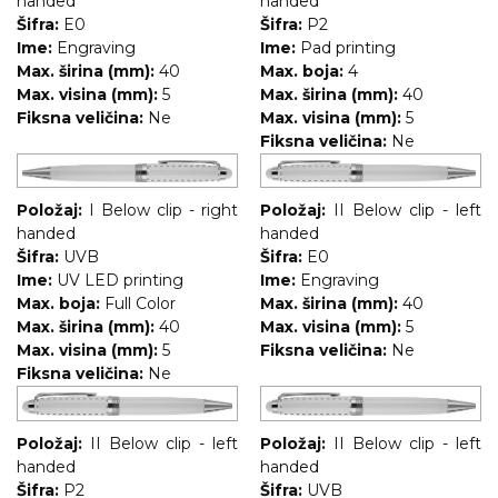
handed
handed
Šifra:
E0
Šifra:
P2
RADNA OPREMA
Ime:
Engraving
Ime:
Pad printing
Max. širina (mm):
40
Max. boja:
4
Max. visina (mm):
5
Max. širina (mm):
40
Fiksna veličina:
Ne
Max. visina (mm):
5
Fiksna veličina:
Ne
Položaj:
I Below clip - right
Položaj:
II Below clip - left
handed
handed
Šifra:
UVB
Šifra:
E0
Ime:
UV LED printing
Ime:
Engraving
Max. boja:
Full Color
Max. širina (mm):
40
Max. širina (mm):
40
Max. visina (mm):
5
Max. visina (mm):
5
Fiksna veličina:
Ne
Fiksna veličina:
Ne
Položaj:
II Below clip - left
Položaj:
II Below clip - left
handed
handed
Šifra:
P2
Šifra:
UVB