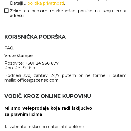
Detalji u
politika privatnosti
.
Želim da primam marketinške poruke na svoju email
adresu.
KORISNIČKA PODRŠKA
FAQ
Vrste štampe
Pozovite:
+381 24 566 677
Pon-Pet 9-16 h
Podnesi svoj zahtev: 24/7 putem online forme ili putem
maila:
office@scenso.com
VODIČ KROZ ONLINE KUPOVINU
Mi smo veleprodaja koja radi isključivo
sa pravnim licima
1. Izaberite reklamni materijal ili poklom