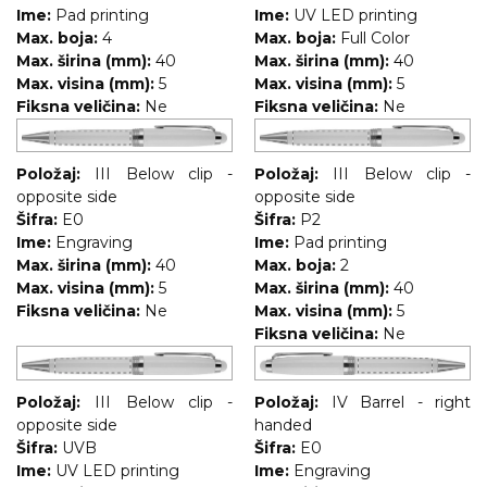
Ime:
Pad printing
Ime:
UV LED printing
Max. boja:
4
Max. boja:
Full Color
Max. širina (mm):
40
Max. širina (mm):
40
Max. visina (mm):
5
Max. visina (mm):
5
Fiksna veličina:
Ne
Fiksna veličina:
Ne
Položaj:
III Below clip -
Položaj:
III Below clip -
opposite side
opposite side
Šifra:
E0
Šifra:
P2
Ime:
Engraving
Ime:
Pad printing
Max. širina (mm):
40
Max. boja:
2
Max. visina (mm):
5
Max. širina (mm):
40
Fiksna veličina:
Ne
Max. visina (mm):
5
Fiksna veličina:
Ne
Položaj:
III Below clip -
Položaj:
IV Barrel - right
opposite side
handed
Šifra:
UVB
Šifra:
E0
Ime:
UV LED printing
Ime:
Engraving