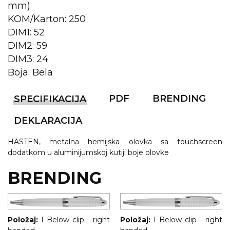
NARUKVICE ZA ŽURKE I
mm)
DOGAĐAJE
KOM/Karton: 250
ID PLOČICA
DIM1: 52
DIM2: 59
TERMOSI
DIM3: 24
Boja: Bela
BOCE
TEHNOLOGIJA
PDF
BRENDING
SPECIFIKACIJA
KANCELARIJA
DEKLARACIJA
KUĆNI SETOVI
HASTEN, metalna hemijska olovka sa touchscreen
dodatkom u aluminijumskoj kutiji boje olovke
OLOVKE
BRENDING
PRIVESCI & ALATI
TORBE & PUTOVANJE
Položaj:
I Below clip - right
Položaj:
I Below clip - right
TEKSTIL