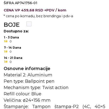
ŠIFRA AP741756-01
KOŠULJE
KAPE
CENA
VP
459,68 RSD +PDV
/ kom
* cena po komadu, bez brendinga i pdv-a
UNIFORME
BOJE
STRETCH TOPS
Dostupno za:
1 - 3 Dana
SUBLIMACIJA
1#
0
7 - 14 Dana
CRICKET UPALJAČI
1#
0
14 - 21 Dana
ŠIBICA
1#
0
Osnovne informacije
JAKNE I PRSLUCI
Material 2: Aluminium
HYGIENIC KOLEKCIJA
Pen type: Ballpoint pen
Mechanism type: Twist action
OKOVRATNE ID TRAKICE
Refill colour: Blue
PRIBOR ZA PISANJE
Veličina: ø24×156 mm
Štampanje: Tampon štampa-P2 (4C, 40×5