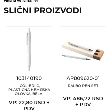
Fiksna veličina:
Ne
SLIČNI PROIZVODI
103140190
AP809620-01
COLIBRI C,
RALBO PEN SET
PLASTIČNA HEMIJSKA
OLOVKA, BELA
VP
: 486,72 RSD
VP
: 22,80 RSD +
+ PDV
PDV