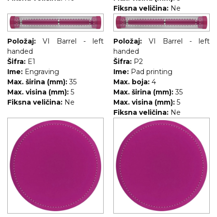
Fiksna veličina:
Ne
Položaj:
VI Barrel - left
Položaj:
VI Barrel - left
handed
handed
Šifra:
E1
Šifra:
P2
Ime:
Engraving
Ime:
Pad printing
Max. širina (mm):
35
Max. boja:
4
Max. visina (mm):
5
Max. širina (mm):
35
Fiksna veličina:
Ne
Max. visina (mm):
5
Fiksna veličina:
Ne