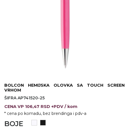
KOŠULJE
KAPE
UNIFORME
STRETCH TOPS
SUBLIMACIJA
CRICKET UPALJAČI
ŠIBICA
JAKNE I PRSLUCI
BOLCON HEMIJSKA OLOVKA SA TOUCH SCREEN
VRHOM
HYGIENIC KOLEKCIJA
ŠIFRA AP741520-25
OKOVRATNE ID TRAKICE
CENA
VP
106,47 RSD +PDV
/ kom
* cena po komadu, bez brendinga i pdv-a
PRIBOR ZA PISANJE
BOJE