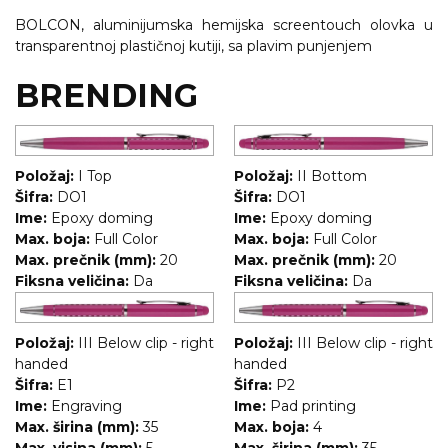
RADNA OPREMA
BOLCON, aluminijumska hemijska screentouch olovka u
transparentnoj plastičnoj kutiji, sa plavim punjenjem
BRENDING
Položaj:
I Top
Položaj:
II Bottom
Šifra:
DO1
Šifra:
DO1
Ime:
Epoxy doming
Ime:
Epoxy doming
Max. boja:
Full Color
Max. boja:
Full Color
Max. prečnik (mm):
20
Max. prečnik (mm):
20
Fiksna veličina:
Da
Fiksna veličina:
Da
Položaj:
III Below clip - right
Položaj:
III Below clip - right
handed
handed
Šifra:
E1
Šifra:
P2
Ime:
Engraving
Ime:
Pad printing
Max. širina (mm):
35
Max. boja:
4