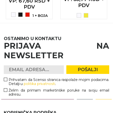
VP
: 67,60 RSD +
PDV
RADNA OPREMA
PDV
1 + BOJA
OSTANIMO U KONTAKTU
PRIJAVA NA
NEWSLETTER
POŠALJI
Prihvatam da Scenso stranica raspolaže mojim podacima.
Detalji u
politika privatnosti
.
Želim da primam marketinške poruke na svoju email
adresu.
KORISNIČKA PODRŠKA