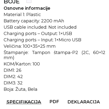
BOJE
Osnovne informacije
KOŠULJE
KAPE
Material 1: Plastic
UNIFORME
Battery capacity: 2200 mAh
USB cable included: Not included
STRETCH TOPS
Charging ports – Output: 1×USB
SUBLIMACIJA
Charging ports – Input: 1×Micro USB
Veličina: 100×35×25 mm
CRICKET UPALJAČI
Štampanje: Tampon štampa-P2 (2C, 60×12
mm)
ŠIBICA
KOM/Karton: 100
JAKNE I PRSLUCI
DIM1: 26
DIM2: 42
HYGIENIC KOLEKCIJA
DIM3: 32
OKOVRATNE ID TRAKICE
Boja: Žuta, Bela
PRIBOR ZA PISANJE
PDF
SPECIFIKACIJA
DEKLARACIJA