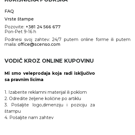
FAQ
Vrste štampe
Pozovite:
+381 24 566 677
Pon-Pet 9-16 h
Podnesi svoj zahtev: 24/7 putem online forme ili putem
maila:
office@scenso.com
VODIČ KROZ ONLINE KUPOVINU
Mi smo veleprodaja koja radi isključivo
sa pravnim licima
1. Izaberite reklamni materijal ili poklom
2. Odredite željene količine po artiklu
3. Pošaljite logo,dimenziju i poziciju za
štampu
4. Pošaljite nam zahtev