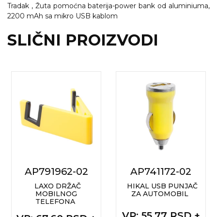
NARUKVICE ZA ŽURKE I
Tradak , Žuta pomoćna baterija-power bank od aluminiuma,
DOGAĐAJE
2200 mAh sa mikro USB kablom
ID PLOČICA
SLIČNI PROIZVODI
TERMOSI
BOCE
TEHNOLOGIJA
KANCELARIJA
KUĆNI SETOVI
OLOVKE
PRIVESCI & ALATI
AP791962-02
AP741172-02
LAXO DRŽAČ
HIKAL USB PUNJAČ
TORBE & PUTOVANJE
MOBILNOG
ZA AUTOMOBIL
TELEFONA
TEKSTIL
VP
: 55,77 RSD +