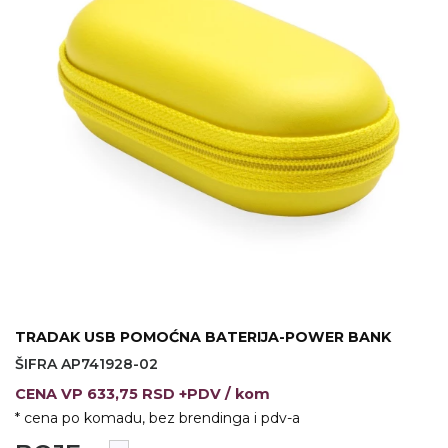
VINO I BAR
TEHNOLOGIJA
TEKSTIL
UPALJAČI
USB
KOŠULJE
SLOBODNO VREME
TEHNOLOGIJA
TEKSTIL
PRIVESCI
GADŽETI
PANTALONE
ALAT
TEKSTIL
ŠOLJE
KECELJE I OP
LAMPE
TEKSTIL
ZDRAVLJE I LEPOTA
MODNI DODAC
TRADAK USB POMOĆNA BATERIJA-POWER BANK
DUKSEVI I KABANICE
TEKSTIL
ŠIFRA AP741928-02
CENA
VP
633,75 RSD +PDV
/ kom
KAČKETI, KAPE I ŠEŠIRI
PEŠKIRI
* cena po komadu, bez brendinga i pdv-a
POLO MAJICE
TEKSTIL