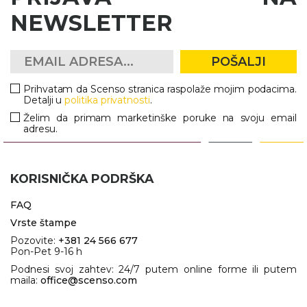
NEWSLETTER
POŠALJI
Prihvatam da Scenso stranica raspolaže mojim podacima.
Detalji u
politika privatnosti
.
Želim da primam marketinške poruke na svoju email
adresu.
KORISNIČKA PODRŠKA
FAQ
Vrste štampe
Pozovite:
+381 24 566 677
Pon-Pet 9-16 h
Podnesi svoj zahtev: 24/7 putem online forme ili putem
maila:
office@scenso.com