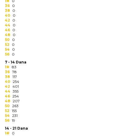
NARUKVICE ZA ŽURKE I
1#
0
36
DOGAĐAJE
0
38
0
40
0
ID PLOČICA
42
0
44
0
46
0
TERMOSI
48
0
50
0
BOCE
52
0
54
0
56
0
TEHNOLOGIJA
7 - 14 Dana
1#
83
KANCELARIJA
36
78
38
117
KUĆNI SETOVI
40
254
42
401
44
355
OLOVKE
46
254
48
207
PRIVESCI & ALATI
50
263
52
155
54
231
TORBE & PUTOVANJE
56
19
14 - 21 Dana
TEKSTIL
1#
0