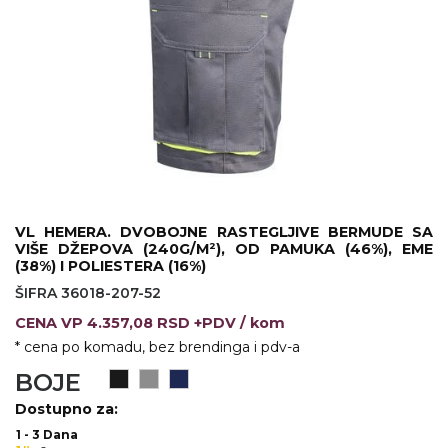
KOŠULJE
KAPE
UNIFORME
STRETCH TOPS
SUBLIMACIJA
CRICKET UPALJAČI
VL HEMERA. DVOBOJNE RASTEGLJIVE BERMUDE SA
ŠIBICA
VIŠE DŽEPOVA (240G/M²), OD PAMUKA (46%), EME
(38%) I POLIESTERA (16%)
JAKNE I PRSLUCI
ŠIFRA 36018-207-52
CENA
VP
4.357,08 RSD +PDV
/ kom
HYGIENIC KOLEKCIJA
* cena po komadu, bez brendinga i pdv-a
OKOVRATNE ID TRAKICE
BOJE
PRIBOR ZA PISANJE
Dostupno za:
1 - 3 Dana