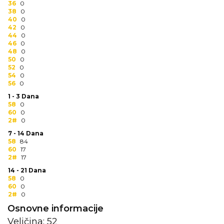
36
0
RADNA OPREMA
38
0
40
0
42
0
44
0
46
0
48
0
50
0
52
0
54
0
56
0
1 - 3 Dana
58
0
60
0
2#
0
7 - 14 Dana
58
84
60
17
2#
17
14 - 21 Dana
58
0
60
0
2#
0
Osnovne informacije
Veličina: 52