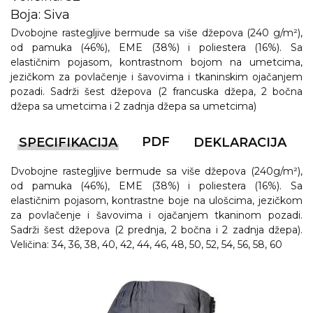
Boja: Siva
Dvobojne rastegljive bermude sa više džepova (240 g/m²),
od pamuka (46%), EME (38%) i poliestera (16%). Sa
elastičnim pojasom, kontrastnom bojom na umetcima,
jezičkom za povlačenje i šavovima i tkaninskim ojačanjem
pozadi. Sadrži šest džepova (2 francuska džepa, 2 bočna
džepa sa umetcima i 2 zadnja džepa sa umetcima)
PDF
SPECIFIKACIJA
DEKLARACIJA
Dvobojne rastegljive bermude sa više džepova (240g/m²),
od pamuka (46%), EME (38%) i poliestera (16%). Sa
elastičnim pojasom, kontrastne boje na ulošcima, jezičkom
za povlačenje i šavovima i ojačanjem tkaninom pozadi.
Sadrži šest džepova (2 prednja, 2 bočna i 2 zadnja džepa).
Veličina: 34, 36, 38, 40, 42, 44, 46, 48, 50, 52, 54, 56, 58, 60