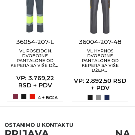
36054-207-L
36004-207-48
VL POSEIDON.
VL HYPNOS.
DVOBOJNE
DVOBOJNE
PANTALONE OD
PANTALONE OD
KEPERA SA VIŠE DŽ...
KEPERA SA VIŠE
DŽEP...
VP
: 3.769,22
VP
: 2.892,50 RSD
RSD + PDV
+ PDV
4 + BOJA
OSTANIMO U KONTAKTU
PRIJAVA NA