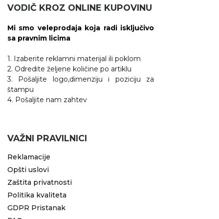
VODIČ KROZ ONLINE KUPOVINU
Mi smo veleprodaja koja radi isključivo
sa pravnim licima
1. Izaberite reklamni materijal ili poklom
2. Odredite željene količine po artiklu
3. Pošaljite logo,dimenziju i poziciju za
štampu
4. Pošaljite nam zahtev
VAŽNI PRAVILNICI
Reklamacije
Opšti uslovi
Zaštita privatnosti
Politika kvaliteta
GDPR Pristanak