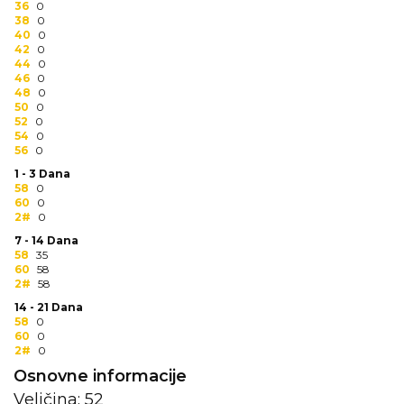
36
0
RADNA OPREMA
38
0
40
0
42
0
44
0
46
0
48
0
50
0
52
0
54
0
56
0
1 - 3 Dana
58
0
60
0
2#
0
7 - 14 Dana
58
35
60
58
2#
58
14 - 21 Dana
58
0
60
0
2#
0
Osnovne informacije
Veličina: 52