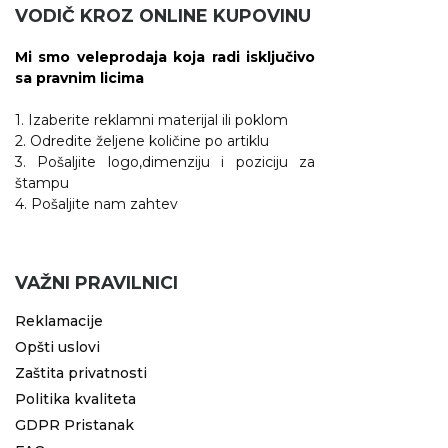
VODIČ KROZ ONLINE KUPOVINU
Mi smo veleprodaja koja radi isključivo
sa pravnim licima
1. Izaberite reklamni materijal ili poklom
2. Odredite željene količine po artiklu
3. Pošaljite logo,dimenziju i poziciju za
štampu
4. Pošaljite nam zahtev
VAŽNI PRAVILNICI
Reklamacije
Opšti uslovi
Zaštita privatnosti
Politika kvaliteta
GDPR Pristanak