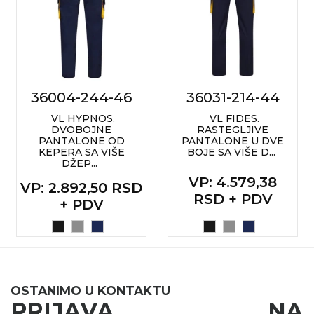
36004-244-46
36031-214-44
VL HYPNOS.
VL FIDES.
DVOBOJNE
RASTEGLJIVE
PANTALONE OD
PANTALONE U DVE
KEPERA SA VIŠE
BOJE SA VIŠE D...
DŽEP...
VP
: 4.579,38
VP
: 2.892,50 RSD
RSD + PDV
+ PDV
OSTANIMO U KONTAKTU
PRIJAVA NA