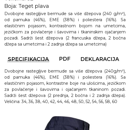
Boja: Teget plava
Dvobojne rastegljive bermude sa više džepova (240 g/m²),
od pamuka (46%), EME (38%) i poliestera (16%). Sa
elastičnim pojasom, kontrastnom bojom na umetcima,
jezičkom za povlačenje i šavovima i tkaninskim ojačanjem
pozadi. Sadrži šest džepova (2 francuska džepa, 2 bočna
džepa sa umetcima i 2 zadnja džepa sa umetcima)
PDF
SPECIFIKACIJA
DEKLARACIJA
Dvobojne rastegljive bermude sa više džepova (240g/m²),
od pamuka (46%), EME (38%) i poliestera (16%). Sa
elastičnim pojasom, kontrastne boje na ulošcima, jezičkom
za povlačenje i šavovima i ojačanjem tkaninom pozadi.
Sadrži šest džepova (2 prednja, 2 bočna i 2 zadnja džepa).
Veličina: 34, 36, 38, 40, 42, 44, 46, 48, 50, 52, 54, 56, 58, 60