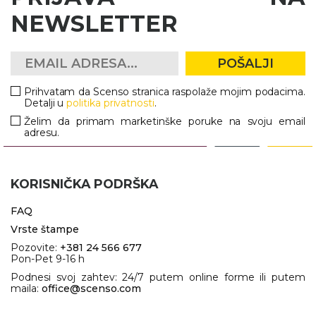
NEWSLETTER
POŠALJI
Prihvatam da Scenso stranica raspolaže mojim podacima.
Detalji u
politika privatnosti
.
Želim da primam marketinške poruke na svoju email
adresu.
KORISNIČKA PODRŠKA
FAQ
Vrste štampe
Pozovite:
+381 24 566 677
Pon-Pet 9-16 h
Podnesi svoj zahtev: 24/7 putem online forme ili putem
maila:
office@scenso.com