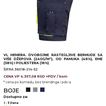
KOŠULJE
KAPE
UNIFORME
STRETCH TOPS
SUBLIMACIJA
CRICKET UPALJAČI
VL HEMERA. DVOBOJNE RASTEGLJIVE BERMUDE SA
ŠIBICA
VIŠE DŽEPOVA (240G/M²), OD PAMUKA (46%), EME
(38%) I POLIESTERA (16%)
JAKNE I PRSLUCI
ŠIFRA 36018-214-52
CENA
VP
4.357,08 RSD +PDV
/ kom
HYGIENIC KOLEKCIJA
* cena po komadu, bez brendinga i pdv-a
OKOVRATNE ID TRAKICE
BOJE
PRIBOR ZA PISANJE
Dostupno za:
1 - 3 Dana