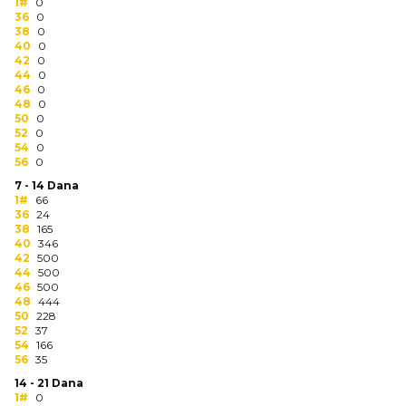
NARUKVICE ZA ŽURKE I
1#
0
36
DOGAĐAJE
0
38
0
40
0
ID PLOČICA
42
0
44
0
46
0
TERMOSI
48
0
50
0
BOCE
52
0
54
0
56
0
TEHNOLOGIJA
7 - 14 Dana
1#
66
KANCELARIJA
36
24
38
165
KUĆNI SETOVI
40
346
42
500
44
500
OLOVKE
46
500
48
444
PRIVESCI & ALATI
50
228
52
37
54
166
TORBE & PUTOVANJE
56
35
14 - 21 Dana
TEKSTIL
1#
0