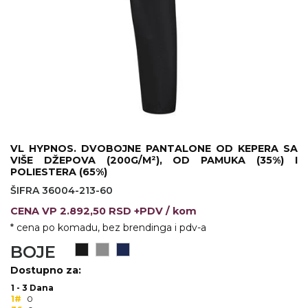
KOŠULJE
KAPE
UNIFORME
STRETCH TOPS
SUBLIMACIJA
CRICKET UPALJAČI
VL HYPNOS. DVOBOJNE PANTALONE OD KEPERA SA
VIŠE DŽEPOVA (200G/M²), OD PAMUKA (35%) I
ŠIBICA
POLIESTERA (65%)
ŠIFRA 36004-213-60
JAKNE I PRSLUCI
CENA
VP
2.892,50 RSD +PDV
/ kom
HYGIENIC KOLEKCIJA
* cena po komadu, bez brendinga i pdv-a
BOJE
OKOVRATNE ID TRAKICE
Dostupno za:
PRIBOR ZA PISANJE
1 - 3 Dana
1#
0