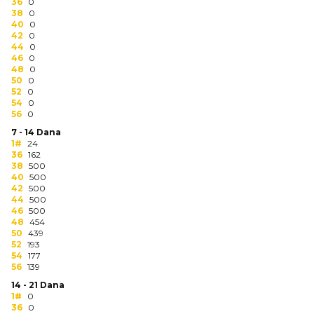
NARUKVICE ZA ŽURKE I
36
0
38
DOGAĐAJE
0
40
0
42
0
ID PLOČICA
44
0
46
0
48
0
TERMOSI
50
0
52
0
BOCE
54
0
56
0
TEHNOLOGIJA
7 - 14 Dana
1#
24
36
162
KANCELARIJA
38
500
40
500
KUĆNI SETOVI
42
500
44
500
46
500
OLOVKE
48
454
50
439
PRIVESCI & ALATI
52
193
54
177
56
139
TORBE & PUTOVANJE
14 - 21 Dana
1#
0
TEKSTIL
36
0