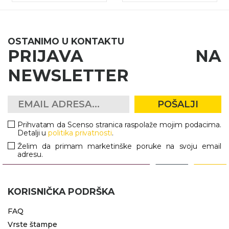
OSTANIMO U KONTAKTU
PRIJAVA NA
NEWSLETTER
POŠALJI
Prihvatam da Scenso stranica raspolaže mojim podacima.
Detalji u
politika privatnosti
.
Želim da primam marketinške poruke na svoju email
adresu.
KORISNIČKA PODRŠKA
FAQ
Vrste štampe