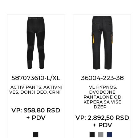
587073610-L/XL
36004-223-38
ACTIV PANTS, AKTIVNI
VL HYPNOS.
VEŠ, DONJI DEO, CRNI
DVOBOJNE
PANTALONE OD
KEPERA SA VIŠE
DŽEP...
VP
: 958,80 RSD
+ PDV
VP
: 2.892,50 RSD
+ PDV