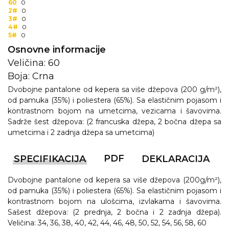
60
0
2#
0
3#
0
4#
0
5#
0
Osnovne informacije
Veličina: 60
Boja: Crna
Dvobojne pantalone od kepera sa više džepova (200 g/m²),
od pamuka (35%) i poliestera (65%). Sa elastičnim pojasom i
kontrastnom bojom na umetcima, vezicama i šavovima.
Sadrže šest džepova: (2 francuska džepa, 2 bočna džepa sa
umetcima i 2 zadnja džepa sa umetcima)
PDF
SPECIFIKACIJA
DEKLARACIJA
Dvobojne pantalone od kepera sa više džepova (200g/m²),
od pamuka (35%) i poliestera (65%). Sa elastičnim pojasom i
kontrastnom bojom na ulošcima, izvlakama i šavovima.
Sašest džepova: (2 prednja, 2 bočna i 2 zadnja džepa).
Veličina: 34, 36, 38, 40, 42, 44, 46, 48, 50, 52, 54, 56, 58, 60