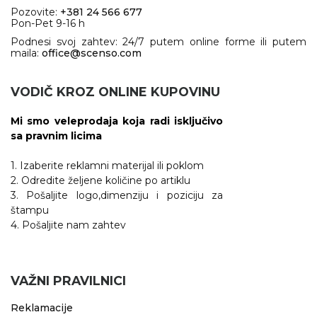
Pozovite:
+381 24 566 677
Pon-Pet 9-16 h
Podnesi svoj zahtev: 24/7 putem online forme ili putem
maila:
office@scenso.com
VODIČ KROZ ONLINE KUPOVINU
Mi smo veleprodaja koja radi isključivo
sa pravnim licima
1. Izaberite reklamni materijal ili poklom
2. Odredite željene količine po artiklu
3. Pošaljite logo,dimenziju i poziciju za
štampu
4. Pošaljite nam zahtev
VAŽNI PRAVILNICI
Reklamacije