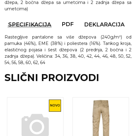
džepa, 2 bočna džepa sa umetcima i 2 zadnja džepa sa
RADNA OPREMA
umetcima)
PDF
SPECIFIKACIJA
DEKLARACIJA
Rastegljive pantalone sa više džepova (240g/m²) od
pamuka (46%), EME (38%) i poliestera (16%). Tankog kroja,
elastičnog pojasa i šest džepova (2 prednja, 2 bočna i 2
zadnja džepa). Veličina: 34, 36, 38, 40, 42, 44, 46, 48, 50, 52,
54, 56, 58, 60, 62, 64
SLIČNI PROIZVODI
NOVO