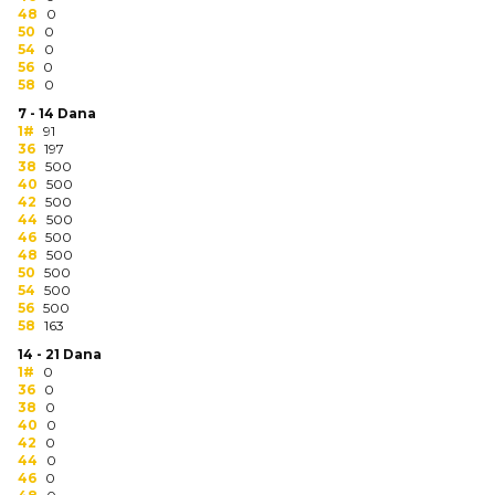
48
0
50
0
KOŠULJE
KAPE
54
0
56
0
58
UNIFORME
0
7 - 14 Dana
STRETCH TOPS
1#
91
36
197
38
500
SUBLIMACIJA
40
500
42
500
44
500
CRICKET UPALJAČI
46
500
48
500
ŠIBICA
50
500
54
500
56
500
JAKNE I PRSLUCI
58
163
14 - 21 Dana
HYGIENIC KOLEKCIJA
1#
0
36
0
OKOVRATNE ID TRAKICE
38
0
40
0
42
0
PRIBOR ZA PISANJE
44
0
46
0