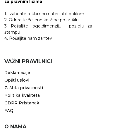
sa pravnim licima
1. Izaberite reklamni materijal ili poklom
2. Odredite željene količine po artiklu
3. Pošaljite logo,dimenziju i poziciju za
štampu
4. Pošaljite nam zahtev
VAŽNI PRAVILNICI
Reklamacije
Opšti uslovi
Zaštita privatnosti
Politika kvaliteta
GDPR Pristanak
FAQ
O NAMA