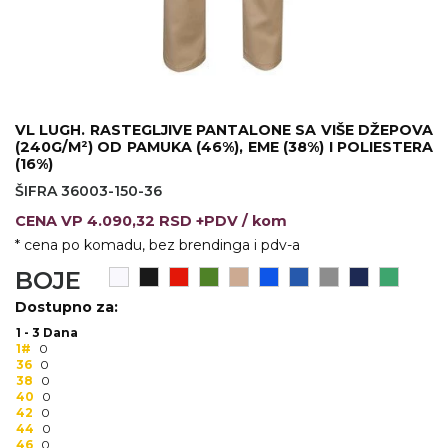
VINO I BAR
TEHNOLOGIJA
TEKSTIL
UPALJAČI
USB
KOŠULJE
SLOBODNO VREME
TEHNOLOGIJA
TEKSTIL
VL LUGH. RASTEGLJIVE PANTALONE SA VIŠE DŽEPOVA
(240G/M²) OD PAMUKA (46%), EME (38%) I POLIESTERA
PRIVESCI
GADŽETI
PANTALONE
(16%)
ŠIFRA 36003-150-36
ALAT
TEKSTIL
CENA
VP
4.090,32 RSD +PDV
/ kom
ŠOLJE
KECELJE I OP
* cena po komadu, bez brendinga i pdv-a
BOJE
LAMPE
TEKSTIL
Dostupno za:
ZDRAVLJE I LEPOTA
MODNI DODAC
1 - 3 Dana
1#
0
DUKSEVI I KABANICE
TEKSTIL
36
0
38
0
40
0
KAČKETI, KAPE I ŠEŠIRI
PEŠKIRI
42
0
44
0
POLO MAJICE
TEKSTIL
46
0