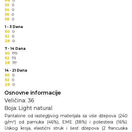
NARUKVICE ZA ŽURKE I
48
0
50
0
DOGAĐAJE
54
0
56
0
ID PLOČICA
58
0
1 - 3 Dana
TERMOSI
60
0
62
0
2#
0
BOCE
7 - 14 Dana
60
179
TEHNOLOGIJA
62
73
2#
117
KANCELARIJA
14 - 21 Dana
60
0
KUĆNI SETOVI
62
0
2#
0
OLOVKE
Osnovne informacije
Veličina: 36
PRIVESCI & ALATI
Boja: Light natural
TORBE & PUTOVANJE
Pantalone od rastegljivog materijala sa više džepova (240
g/m²) od pamuka (46%), EME (38%) i poliestera (16%).
TEKSTIL
Uskog kroja, elastični struk i šest džepova (2 francuska