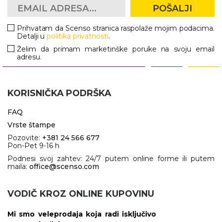
POŠALJI
Prihvatam da Scenso stranica raspolaže mojim podacima.
Detalji u
politika privatnosti
.
Želim da primam marketinške poruke na svoju email
adresu.
KORISNIČKA PODRŠKA
FAQ
Vrste štampe
Pozovite:
+381 24 566 677
Pon-Pet 9-16 h
Podnesi svoj zahtev: 24/7 putem online forme ili putem
maila:
office@scenso.com
VODIČ KROZ ONLINE KUPOVINU
Mi smo veleprodaja koja radi isključivo