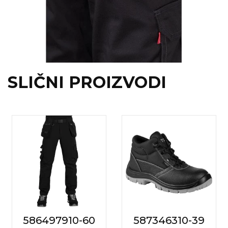
SLIČNI PROIZVODI
586497910-60
587346310-39