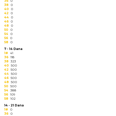
NARUKVICE ZA ŽURKE I
36
0
38
DOGAĐAJE
0
40
0
42
0
ID PLOČICA
44
0
46
0
48
0
TERMOSI
50
0
54
0
BOCE
56
0
58
0
TEHNOLOGIJA
7 - 14 Dana
1#
41
36
118
KANCELARIJA
38
323
40
500
KUĆNI SETOVI
42
500
44
500
46
500
OLOVKE
48
500
50
500
PRIVESCI & ALATI
54
388
56
109
58
102
TORBE & PUTOVANJE
14 - 21 Dana
1#
0
TEKSTIL
36
0