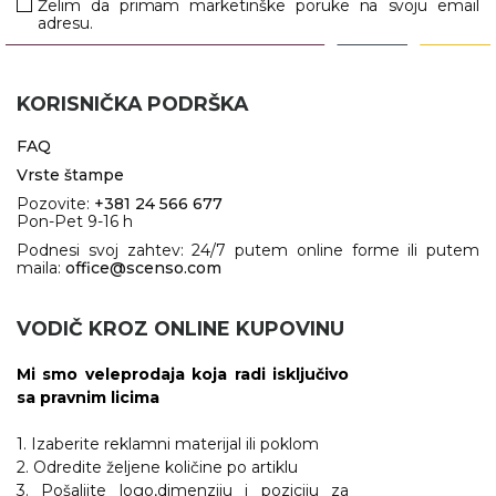
Želim da primam marketinške poruke na svoju email
adresu.
KORISNIČKA PODRŠKA
FAQ
Vrste štampe
Pozovite:
+381 24 566 677
Pon-Pet 9-16 h
Podnesi svoj zahtev: 24/7 putem online forme ili putem
maila:
office@scenso.com
VODIČ KROZ ONLINE KUPOVINU
Mi smo veleprodaja koja radi isključivo
sa pravnim licima
1. Izaberite reklamni materijal ili poklom
2. Odredite željene količine po artiklu
3. Pošaljite logo,dimenziju i poziciju za