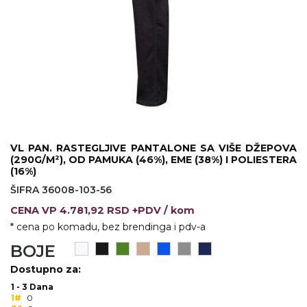
KOŠULJE
KAPE
UNIFORME
STRETCH TOPS
SUBLIMACIJA
CRICKET UPALJAČI
VL PAN. RASTEGLJIVE PANTALONE SA VIŠE DŽEPOVA
(290G/M²), OD PAMUKA (46%), EME (38%) I POLIESTERA
ŠIBICA
(16%)
ŠIFRA 36008-103-56
JAKNE I PRSLUCI
CENA
VP
4.781,92 RSD +PDV
/ kom
HYGIENIC KOLEKCIJA
* cena po komadu, bez brendinga i pdv-a
BOJE
OKOVRATNE ID TRAKICE
Dostupno za:
PRIBOR ZA PISANJE
1 - 3 Dana
1#
0