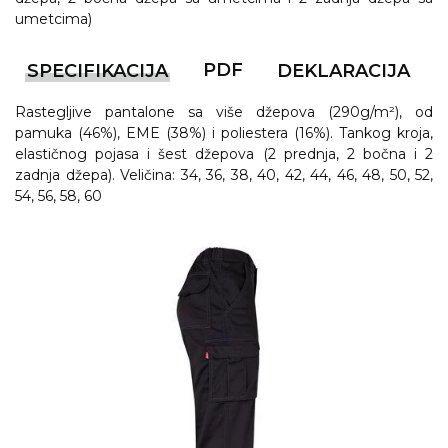
umetcima)
PDF
SPECIFIKACIJA
DEKLARACIJA
Rastegljive pantalone sa više džepova (290g/m²), od
pamuka (46%), EME (38%) i poliestera (16%). Tankog kroja,
elastičnog pojasa i šest džepova (2 prednja, 2 bočna i 2
zadnja džepa). Veličina: 34, 36, 38, 40, 42, 44, 46, 48, 50, 52,
54, 56, 58, 60