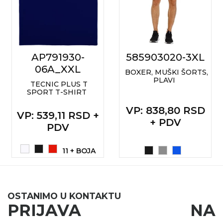
AP791930-
585903020-3XL
06A_XXL
BOXER, MUŠKI ŠORTS,
PLAVI
TECNIC PLUS T
SPORT T-SHIRT
VP
: 838,80 RSD
VP
: 539,11 RSD +
+ PDV
PDV
11 + BOJA
OSTANIMO U KONTAKTU
PRIJAVA NA