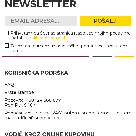
NEWSLETTER
POŠALJI
Prihvatam da Scenso stranica raspolaže mojim podacima.
Detalji u
politika privatnosti
.
Želim da primam marketinške poruke na svoju email
adresu.
KORISNIČKA PODRŠKA
FAQ
Vrste štampe
Pozovite:
+381 24 566 677
Pon-Pet 9-16 h
Podnesi svoj zahtev: 24/7 putem online forme ili putem
maila:
office@scenso.com
VODIČ KROZ ONLINE KUPOVINU