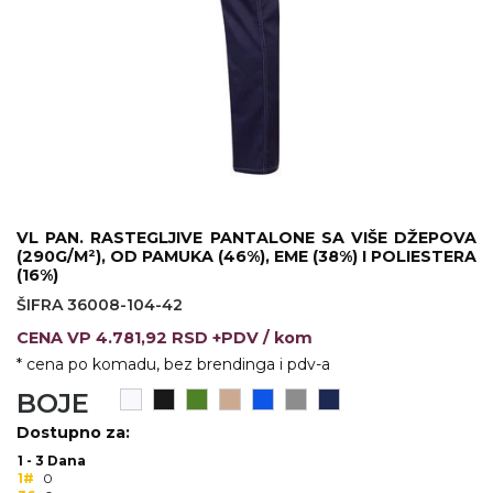
KOŠULJE
KAPE
UNIFORME
STRETCH TOPS
SUBLIMACIJA
CRICKET UPALJAČI
VL PAN. RASTEGLJIVE PANTALONE SA VIŠE DŽEPOVA
(290G/M²), OD PAMUKA (46%), EME (38%) I POLIESTERA
ŠIBICA
(16%)
ŠIFRA 36008-104-42
JAKNE I PRSLUCI
CENA
VP
4.781,92 RSD +PDV
/ kom
HYGIENIC KOLEKCIJA
* cena po komadu, bez brendinga i pdv-a
BOJE
OKOVRATNE ID TRAKICE
Dostupno za:
PRIBOR ZA PISANJE
1 - 3 Dana
1#
0