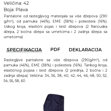
Veličina: 42
RADNA OPREMA
Boja: Plava
Pantalone od rastegljivog materijala sa više džepova (290
g/m²), od pamuka (46%), EME (38%) i poliestera (16%).
Uskog kroja, elastični pojas i šest džepova (2 francuska
džepa, 2 bočna džepa sa umetcima i 2 zadnja džepa sa
umetcima)
PDF
SPECIFIKACIJA
DEKLARACIJA
Rastegljive pantalone sa više džepova (290g/m²), od
pamuka (46%), EME (38%) i poliestera (16%). Tankog kroja,
elastičnog pojasa i šest džepova (2 prednja, 2 bočna i 2
zadnja džepa). Veličina: 34, 36, 38, 40, 42, 44, 46, 48, 50, 52,
54, 56, 58, 60