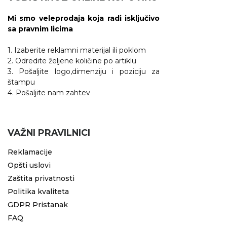
Mi smo veleprodaja koja radi isključivo
sa pravnim licima
1. Izaberite reklamni materijal ili poklom
2. Odredite željene količine po artiklu
3. Pošaljite logo,dimenziju i poziciju za
štampu
4. Pošaljite nam zahtev
VAŽNI PRAVILNICI
Reklamacije
Opšti uslovi
Zaštita privatnosti
Politika kvaliteta
GDPR Pristanak
FAQ