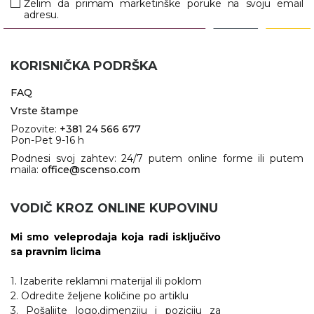
Želim da primam marketinške poruke na svoju email
adresu.
KORISNIČKA PODRŠKA
FAQ
Vrste štampe
Pozovite:
+381 24 566 677
Pon-Pet 9-16 h
Podnesi svoj zahtev: 24/7 putem online forme ili putem
maila:
office@scenso.com
VODIČ KROZ ONLINE KUPOVINU
Mi smo veleprodaja koja radi isključivo
sa pravnim licima
1. Izaberite reklamni materijal ili poklom
2. Odredite željene količine po artiklu
3. Pošaljite logo,dimenziju i poziciju za