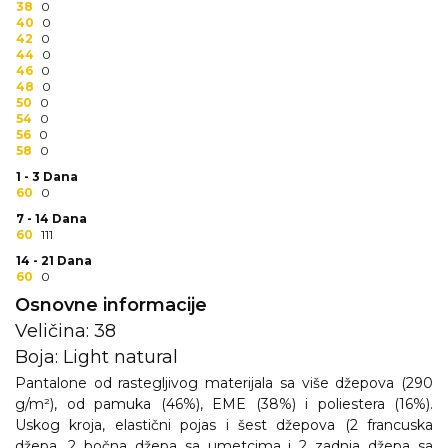
38
0
RADNA OPREMA
40
0
42
0
44
0
46
0
48
0
50
0
54
0
56
0
58
0
1 - 3 Dana
60
0
7 - 14 Dana
60
111
14 - 21 Dana
60
0
Osnovne informacije
Veličina: 38
Boja: Light natural
Pantalone od rastegljivog materijala sa više džepova (290
g/m²), od pamuka (46%), EME (38%) i poliestera (16%).
Uskog kroja, elastični pojas i šest džepova (2 francuska
džepa, 2 bočna džepa sa umetcima i 2 zadnja džepa sa