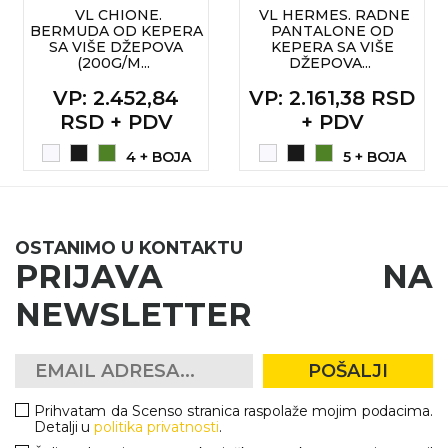
VL CHIONE.
VL HERMES. RADNE
BERMUDA OD KEPERA
PANTALONE OD
SA VIŠE DŽEPOVA
KEPERA SA VIŠE
(200G/M...
DŽEPOVA...
VP
: 2.452,84
VP
: 2.161,38 RSD
RSD + PDV
+ PDV
4 + BOJA
5 + BOJA
OSTANIMO U KONTAKTU
PRIJAVA NA
NEWSLETTER
POŠALJI
Prihvatam da Scenso stranica raspolaže mojim podacima.
Detalji u
politika privatnosti
.