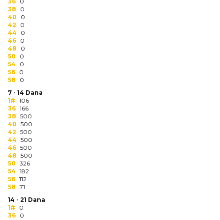
NARUKVICE ZA ŽURKE I
36
0
38
DOGAĐAJE
0
40
0
42
0
ID PLOČICA
44
0
46
0
48
0
TERMOSI
50
0
54
0
BOCE
56
0
58
0
TEHNOLOGIJA
7 - 14 Dana
1#
106
36
166
KANCELARIJA
38
500
40
500
KUĆNI SETOVI
42
500
44
500
46
500
OLOVKE
48
500
50
326
PRIVESCI & ALATI
54
182
56
112
58
71
TORBE & PUTOVANJE
14 - 21 Dana
1#
0
TEKSTIL
36
0