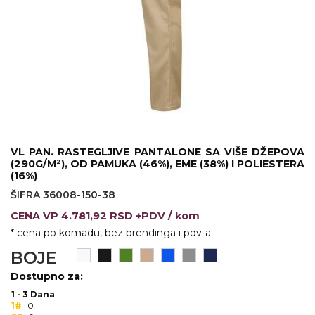
KOŠULJE
KAPE
UNIFORME
STRETCH TOPS
SUBLIMACIJA
CRICKET UPALJAČI
VL PAN. RASTEGLJIVE PANTALONE SA VIŠE DŽEPOVA
(290G/M²), OD PAMUKA (46%), EME (38%) I POLIESTERA
ŠIBICA
(16%)
ŠIFRA 36008-150-38
JAKNE I PRSLUCI
CENA
VP
4.781,92 RSD +PDV
/ kom
HYGIENIC KOLEKCIJA
* cena po komadu, bez brendinga i pdv-a
BOJE
OKOVRATNE ID TRAKICE
Dostupno za:
PRIBOR ZA PISANJE
1 - 3 Dana
1#
0