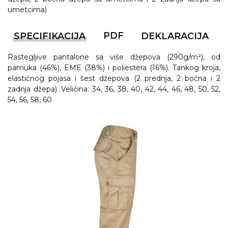
umetcima)
PDF
SPECIFIKACIJA
DEKLARACIJA
Rastegljive pantalone sa više džepova (290g/m²), od
pamuka (46%), EME (38%) i poliestera (16%). Tankog kroja,
elastičnog pojasa i šest džepova (2 prednja, 2 bočna i 2
zadnja džepa). Veličina: 34, 36, 38, 40, 42, 44, 46, 48, 50, 52,
54, 56, 58, 60