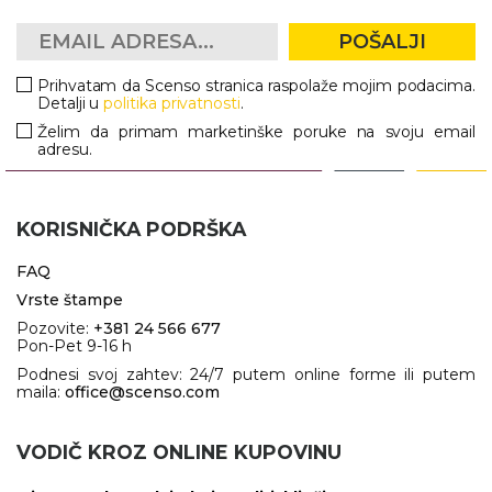
RADNA OPREMA
POŠALJI
Prihvatam da Scenso stranica raspolaže mojim podacima.
Detalji u
politika privatnosti
.
Želim da primam marketinške poruke na svoju email
adresu.
KORISNIČKA PODRŠKA
FAQ
Vrste štampe
Pozovite:
+381 24 566 677
Pon-Pet 9-16 h
Podnesi svoj zahtev: 24/7 putem online forme ili putem
maila:
office@scenso.com
VODIČ KROZ ONLINE KUPOVINU