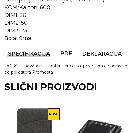
KOM/Karton: 600
KOŠULJE
KAPE
DIM1: 26
DIM2: 50
UNIFORME
DIM3: 25
STRETCH TOPS
Boja: Crna
SUBLIMACIJA
PDF
SPECIFIKACIJA
DEKLARACIJA
CRICKET UPALJAČI
DODGE, novčanik u obliku ranca sa priveskom, napravljen
ŠIBICA
od poliestera Promostar
SLIČNI PROIZVODI
JAKNE I PRSLUCI
HYGIENIC KOLEKCIJA
OKOVRATNE ID TRAKICE
NOVO
PRIBOR ZA PISANJE