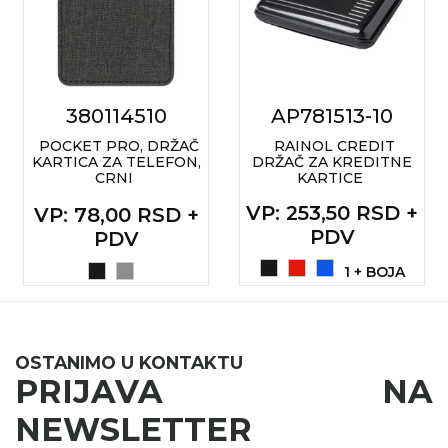
NARUKVICE ZA ŽURKE I
DOGAĐAJE
ID PLOČICA
TERMOSI
380114510
AP781513-10
BOCE
POCKET PRO, DRŽAČ
RAINOL CREDIT
KARTICA ZA TELEFON,
DRŽAČ ZA KREDITNE
CRNI
KARTICE
TEHNOLOGIJA
VP
: 253,50 RSD +
VP
: 78,00 RSD +
KANCELARIJA
PDV
PDV
KUĆNI SETOVI
1 + BOJA
OLOVKE
PRIVESCI & ALATI
OSTANIMO U KONTAKTU
PRIJAVA NA
TORBE & PUTOVANJE
NEWSLETTER
TEKSTIL