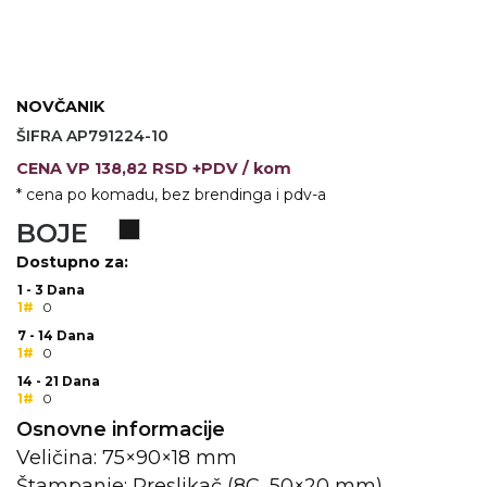
VINO I BAR
TEHNOLOGIJA
TEKSTIL
UPALJAČI
USB
KOŠULJE
NOVČANIK
SLOBODNO VREME
TEHNOLOGIJA
TEKSTIL
ŠIFRA AP791224-10
CENA
VP
138,82 RSD +PDV
/ kom
PRIVESCI
GADŽETI
PANTALONE
* cena po komadu, bez brendinga i pdv-a
ALAT
TEKSTIL
BOJE
ŠOLJE
KECELJE I OP
Dostupno za:
1 - 3 Dana
LAMPE
TEKSTIL
1#
0
7 - 14 Dana
ZDRAVLJE I LEPOTA
MODNI DODAC
1#
0
14 - 21 Dana
DUKSEVI I KABANICE
TEKSTIL
1#
0
Osnovne informacije
KAČKETI, KAPE I ŠEŠIRI
PEŠKIRI
Veličina: 75×90×18 mm
POLO MAJICE
TEKSTIL
Štampanje: Preslikač (8C, 50×20 mm)