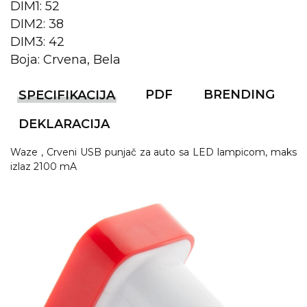
NARUKVICE ZA ŽURKE I
DIM1: 52
DOGAĐAJE
DIM2: 38
DIM3: 42
ID PLOČICA
Boja: Crvena, Bela
TERMOSI
PDF
BRENDING
SPECIFIKACIJA
BOCE
DEKLARACIJA
TEHNOLOGIJA
Waze , Crveni USB punjač za auto sa LED lampicom, maks
KANCELARIJA
izlaz 2100 mA
KUĆNI SETOVI
OLOVKE
PRIVESCI & ALATI
TORBE & PUTOVANJE
TEKSTIL