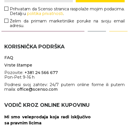
Prihvatam da Scenso stranica raspolaže mojim podacima.
Detalji u
politika privatnosti
.
Želim da primam marketinške poruke na svoju email
adresu.
KORISNIČKA PODRŠKA
FAQ
Vrste štampe
Pozovite:
+381 24 566 677
Pon-Pet 9-16 h
Podnesi svoj zahtev: 24/7 putem online forme ili putem
maila:
office@scenso.com
VODIČ KROZ ONLINE KUPOVINU
Mi smo veleprodaja koja radi isključivo
sa pravnim licima