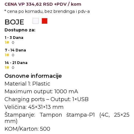
CENA
VP
334,62 RSD +PDV
/ kom
KOŠULJE
KAPE
* cena po komadu, bez brendinga i pdv-a
BOJE
UNIFORME
Dostupno za:
STRETCH TOPS
1 - 3 Dana
1#
0
SUBLIMACIJA
7 - 14 Dana
1#
0
CRICKET UPALJAČI
14 - 21 Dana
1#
0
ŠIBICA
Osnovne informacije
Material 1: Plastic
JAKNE I PRSLUCI
Maximum output: 1000 mA
HYGIENIC KOLEKCIJA
Charging ports – Output: 1×USB
Veličina: 45×31×13 mm
OKOVRATNE ID TRAKICE
Štampanje: Tampon štampa-P1 (4C, 25×25
mm)
PRIBOR ZA PISANJE
KOM/Karton: 500