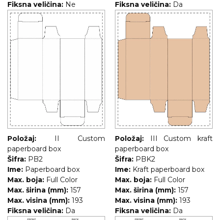
Fiksna veličina:
Ne
Fiksna veličina:
Da
RADNA OPREMA
Položaj:
II Custom
Položaj:
III Custom kraft
paperboard box
paperboard box
Šifra:
PB2
Šifra:
PBK2
Ime:
Paperboard box
Ime:
Kraft paperboard box
Max. boja:
Full Color
Max. boja:
Full Color
Max. širina (mm):
157
Max. širina (mm):
157
Max. visina (mm):
193
Max. visina (mm):
193
Fiksna veličina:
Da
Fiksna veličina:
Da