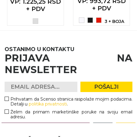
VP
: 993,72 RSD
VP
: 1.225,25 RSD
+ PDV
+ PDV
3 + BOJA
OSTANIMO U KONTAKTU
PRIJAVA NA
NEWSLETTER
POŠALJI
Prihvatam da Scenso stranica raspolaže mojim podacima.
Detalji u
politika privatnosti
.
Želim da primam marketinške poruke na svoju email
adresu.