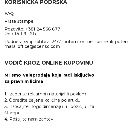
KORISNIČKA PODRŠKA
FAQ
Vrste štampe
Pozovite:
+381 24 566 677
Pon-Pet 9-16 h
Podnesi svoj zahtev: 24/7 putem online forme ili putem
maila:
office@scenso.com
VODIČ KROZ ONLINE KUPOVINU
Mi smo veleprodaja koja radi isključivo
sa pravnim licima
1. Izaberite reklamni materijal ili poklom
2. Odredite željene količine po artiklu
3. Pošaljite logo,dimenziju i poziciju za
štampu
4. Pošaljite nam zahtev