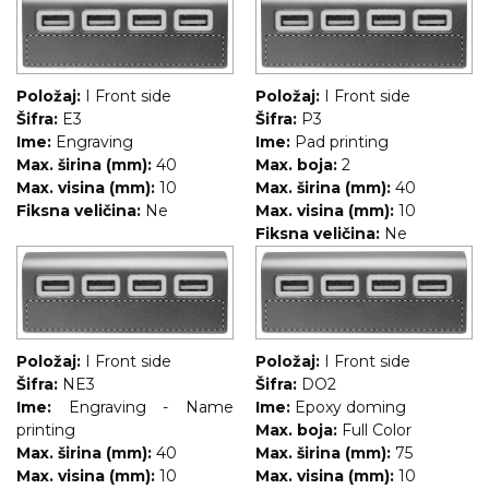
NARUKVICE ZA ŽURKE I
DOGAĐAJE
ID PLOČICA
Položaj:
I Front side
Položaj:
I Front side
TERMOSI
Šifra:
E3
Šifra:
P3
Ime:
Engraving
Ime:
Pad printing
BOCE
Max. širina (mm):
40
Max. boja:
2
Max. visina (mm):
10
Max. širina (mm):
40
TEHNOLOGIJA
Fiksna veličina:
Ne
Max. visina (mm):
10
Fiksna veličina:
Ne
KANCELARIJA
KUĆNI SETOVI
OLOVKE
Položaj:
I Front side
Položaj:
I Front side
PRIVESCI & ALATI
Šifra:
NE3
Šifra:
DO2
Ime:
Engraving - Name
Ime:
Epoxy doming
TORBE & PUTOVANJE
printing
Max. boja:
Full Color
Max. širina (mm):
40
Max. širina (mm):
75
TEKSTIL
Max. visina (mm):
10
Max. visina (mm):
10