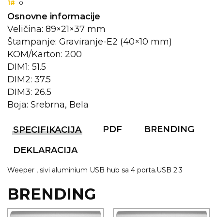
1#
0
Osnovne informacije
KOŠULJE
KAPE
Veličina: 89×21×37 mm
UNIFORME
Štampanje: Graviranje-E2 (40×10 mm)
KOM/Karton: 200
STRETCH TOPS
DIM1: 51.5
SUBLIMACIJA
DIM2: 37.5
DIM3: 26.5
CRICKET UPALJAČI
Boja: Srebrna, Bela
ŠIBICA
PDF
BRENDING
SPECIFIKACIJA
JAKNE I PRSLUCI
DEKLARACIJA
HYGIENIC KOLEKCIJA
Weeper , sivi aluminium USB hub sa 4 porta.USB 2.3
OKOVRATNE ID TRAKICE
BRENDING
PRIBOR ZA PISANJE