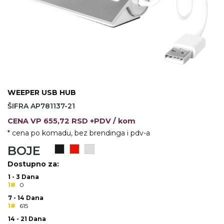
VINO I BAR
TEHNOLOGIJA
TEKSTIL
UPALJAČI
USB
KOŠULJE
SLOBODNO VREME
TEHNOLOGIJA
TEKSTIL
PRIVESCI
GADŽETI
PANTALONE
WEEPER USB HUB
ALAT
TEKSTIL
ŠIFRA AP781137-21
ŠOLJE
KECELJE I OP
CENA
VP
655,72 RSD +PDV
/ kom
* cena po komadu, bez brendinga i pdv-a
LAMPE
TEKSTIL
BOJE
ZDRAVLJE I LEPOTA
MODNI DODAC
Dostupno za:
1 - 3 Dana
DUKSEVI I KABANICE
TEKSTIL
1#
0
7 - 14 Dana
KAČKETI, KAPE I ŠEŠIRI
PEŠKIRI
1#
615
14 - 21 Dana
POLO MAJICE
TEKSTIL