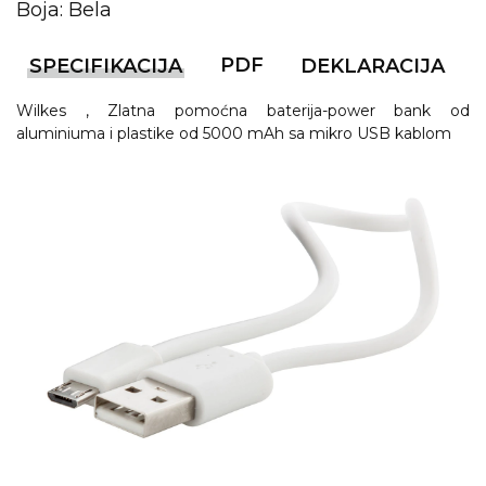
NARUKVICE ZA ŽURKE I
Boja: Bela
DOGAĐAJE
PDF
SPECIFIKACIJA
DEKLARACIJA
ID PLOČICA
Wilkes , Zlatna pomoćna baterija-power bank od
TERMOSI
aluminiuma i plastike od 5000 mAh sa mikro USB kablom
BOCE
TEHNOLOGIJA
KANCELARIJA
KUĆNI SETOVI
OLOVKE
PRIVESCI & ALATI
TORBE & PUTOVANJE
TEKSTIL