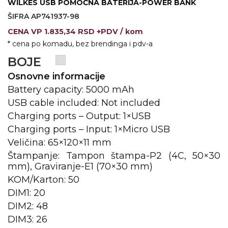
WILKES USB POMOĆNA BATERIJA-POWER BANK
ŠIFRA AP741937-98
KOŠULJE
KAPE
CENA
VP
1.835,34 RSD +PDV
/ kom
UNIFORME
* cena po komadu, bez brendinga i pdv-a
BOJE
STRETCH TOPS
Osnovne informacije
SUBLIMACIJA
Battery capacity: 5000 mAh
USB cable included: Not included
CRICKET UPALJAČI
Charging ports – Output: 1×USB
ŠIBICA
Charging ports – Input: 1×Micro USB
Veličina: 65×120×11 mm
JAKNE I PRSLUCI
Štampanje: Tampon štampa-P2 (4C, 50×30
HYGIENIC KOLEKCIJA
mm), Graviranje-E1 (70×30 mm)
KOM/Karton: 50
OKOVRATNE ID TRAKICE
DIM1: 20
DIM2: 48
PRIBOR ZA PISANJE
DIM3: 26