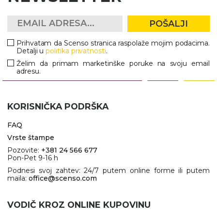
POŠALJI
Prihvatam da Scenso stranica raspolaže mojim podacima.
Detalji u
politika privatnosti
.
Želim da primam marketinške poruke na svoju email
adresu.
KORISNIČKA PODRŠKA
FAQ
Vrste štampe
Pozovite:
+381 24 566 677
Pon-Pet 9-16 h
Podnesi svoj zahtev: 24/7 putem online forme ili putem
maila:
office@scenso.com
VODIČ KROZ ONLINE KUPOVINU