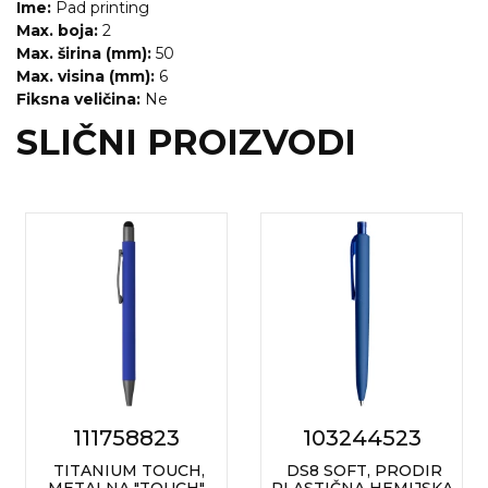
Ime:
Pad printing
Max. boja:
2
Max. širina (mm):
50
Max. visina (mm):
6
Fiksna veličina:
Ne
SLIČNI PROIZVODI
111758823
103244523
TITANIUM TOUCH,
DS8 SOFT, PRODIR
METALNA "TOUCH"
PLASTIČNA HEMIJSKA