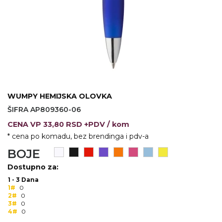
VINO I BAR
TEHNOLOGIJA
TEKSTIL
UPALJAČI
USB
KOŠULJE
SLOBODNO VREME
TEHNOLOGIJA
TEKSTIL
PRIVESCI
GADŽETI
PANTALONE
WUMPY HEMIJSKA OLOVKA
ALAT
TEKSTIL
ŠIFRA AP809360-06
ŠOLJE
KECELJE I OP
CENA
VP
33,80 RSD +PDV
/ kom
* cena po komadu, bez brendinga i pdv-a
LAMPE
TEKSTIL
BOJE
ZDRAVLJE I LEPOTA
MODNI DODAC
Dostupno za:
DUKSEVI I KABANICE
TEKSTIL
1 - 3 Dana
1#
0
2#
0
KAČKETI, KAPE I ŠEŠIRI
PEŠKIRI
3#
0
4#
0
POLO MAJICE
TEKSTIL