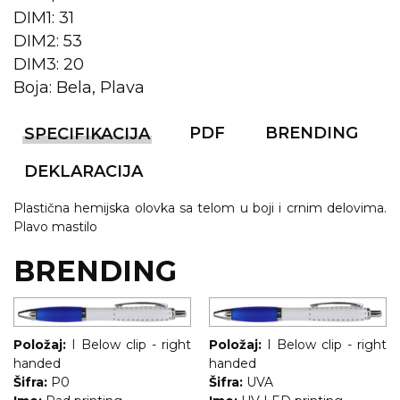
NARUKVICE ZA ŽURKE I
DIM1: 31
DOGAĐAJE
DIM2: 53
ID PLOČICA
DIM3: 20
Boja: Bela, Plava
TERMOSI
BOCE
PDF
BRENDING
SPECIFIKACIJA
TEHNOLOGIJA
DEKLARACIJA
KANCELARIJA
Plastična hemijska olovka sa telom u boji i crnim delovima.
Plavo mastilo
KUĆNI SETOVI
BRENDING
OLOVKE
PRIVESCI & ALATI
Položaj:
I Below clip - right
Položaj:
I Below clip - right
TORBE & PUTOVANJE
handed
handed
Šifra:
P0
Šifra:
UVA
TEKSTIL