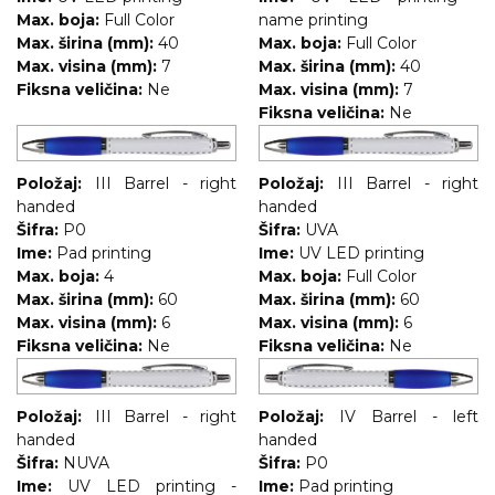
Max. boja:
Full Color
name printing
Max. širina (mm):
40
Max. boja:
Full Color
Max. visina (mm):
7
Max. širina (mm):
40
Fiksna veličina:
Ne
Max. visina (mm):
7
Fiksna veličina:
Ne
Položaj:
III Barrel - right
Položaj:
III Barrel - right
handed
handed
Šifra:
P0
Šifra:
UVA
Ime:
Pad printing
Ime:
UV LED printing
Max. boja:
4
Max. boja:
Full Color
Max. širina (mm):
60
Max. širina (mm):
60
Max. visina (mm):
6
Max. visina (mm):
6
Fiksna veličina:
Ne
Fiksna veličina:
Ne
Položaj:
III Barrel - right
Položaj:
IV Barrel - left
handed
handed
Šifra:
NUVA
Šifra:
P0
Ime:
UV LED printing -
Ime:
Pad printing