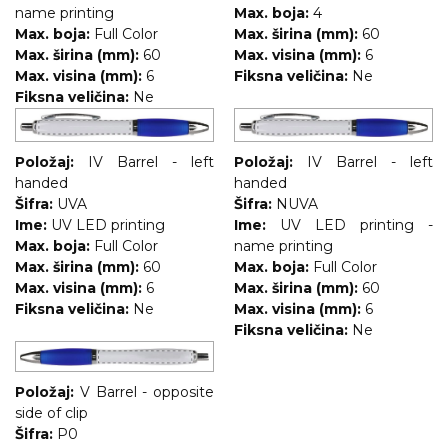
name printing
Max. boja:
4
Max. boja:
Full Color
Max. širina (mm):
60
Max. širina (mm):
60
Max. visina (mm):
6
Max. visina (mm):
6
Fiksna veličina:
Ne
Fiksna veličina:
Ne
Položaj:
IV Barrel - left
Položaj:
IV Barrel - left
handed
handed
Šifra:
UVA
Šifra:
NUVA
Ime:
UV LED printing
Ime:
UV LED printing -
Max. boja:
Full Color
name printing
Max. širina (mm):
60
Max. boja:
Full Color
Max. visina (mm):
6
Max. širina (mm):
60
Fiksna veličina:
Ne
Max. visina (mm):
6
Fiksna veličina:
Ne
Položaj:
V Barrel - opposite
side of clip
Šifra:
P0