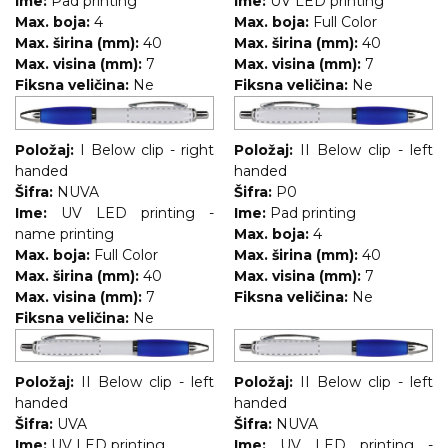
Ime:
Pad printing
Ime:
UV LED printing
Max. boja:
4
Max. boja:
Full Color
RADNA OPREMA
Max. širina (mm):
40
Max. širina (mm):
40
Max. visina (mm):
7
Max. visina (mm):
7
Fiksna veličina:
Ne
Fiksna veličina:
Ne
Položaj:
I Below clip - right
Položaj:
II Below clip - left
handed
handed
Šifra:
NUVA
Šifra:
P0
Ime:
UV LED printing -
Ime:
Pad printing
name printing
Max. boja:
4
Max. boja:
Full Color
Max. širina (mm):
40
Max. širina (mm):
40
Max. visina (mm):
7
Max. visina (mm):
7
Fiksna veličina:
Ne
Fiksna veličina:
Ne
Položaj:
II Below clip - left
Položaj:
II Below clip - left
handed
handed
Šifra:
UVA
Šifra:
NUVA
Ime:
UV LED printing
Ime:
UV LED printing -