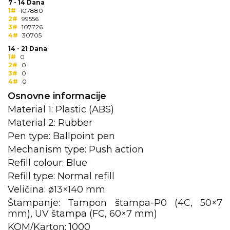
7 - 14 Dana
1#
107880
KOŠULJE
KAPE
2#
99556
3#
107726
4#
30705
UNIFORME
14 - 21 Dana
1#
0
STRETCH TOPS
2#
0
3#
0
4#
SUBLIMACIJA
0
Osnovne informacije
CRICKET UPALJAČI
Material 1: Plastic (ABS)
Material 2: Rubber
ŠIBICA
Pen type: Ballpoint pen
JAKNE I PRSLUCI
Mechanism type: Push action
Refill colour: Blue
HYGIENIC KOLEKCIJA
Refill type: Normal refill
OKOVRATNE ID TRAKICE
Veličina: ø13×140 mm
Štampanje: Tampon štampa-P0 (4C, 50×7
PRIBOR ZA PISANJE
mm), UV štampa (FC, 60×7 mm)
KOM/Karton: 1000