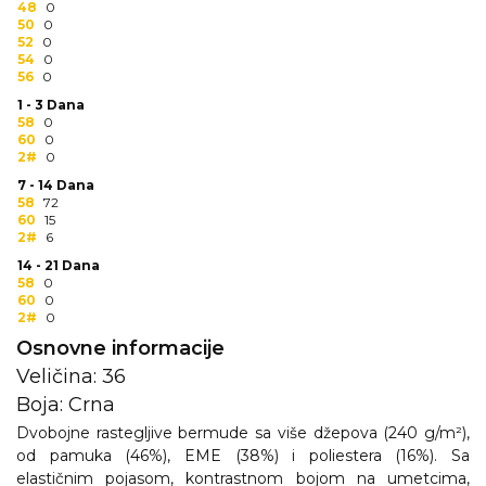
48
0
RADNA OPREMA
50
0
52
0
54
0
56
0
1 - 3 Dana
58
0
60
0
2#
0
7 - 14 Dana
58
72
60
15
2#
6
14 - 21 Dana
58
0
60
0
2#
0
Osnovne informacije
Veličina: 36
Boja: Crna
Dvobojne rastegljive bermude sa više džepova (240 g/m²),
od pamuka (46%), EME (38%) i poliestera (16%). Sa
elastičnim pojasom, kontrastnom bojom na umetcima,