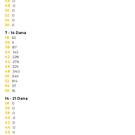
NARUKVICE ZA ŽURKE I
46
0
48
DOGAĐAJE
0
50
0
52
0
ID PLOČICA
54
0
56
0
TERMOSI
7 - 14 Dana
1#
62
36
5
BOCE
38
87
40
142
TEHNOLOGIJA
42
228
44
276
46
329
KANCELARIJA
48
340
50
349
KUĆNI SETOVI
52
194
54
37
56
16
OLOVKE
14 - 21 Dana
1#
0
PRIVESCI & ALATI
36
0
38
0
TORBE & PUTOVANJE
40
0
42
0
44
0
TEKSTIL
46
0