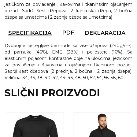
jezičkom za povlačenje i šavovima i tkaninskim ojačanjem
pozadi. Sadrži šest džepova (2 francuska džepa, 2 bočna
džepa sa umetcima i 2 zadnja džepa sa umetcima)
PDF
SPECIFIKACIJA
DEKLARACIJA
Dvobojne rastegljive bermude sa više džepova (240g/m²),
od pamuka (46%), EME (38%) i poliestera (16%). Sa
elastičnim pojasom, kontrastne boje na ulošcima, jezičkom
za povlačenje i šavovima i ojačanjem tkaninom pozadi.
Sadrži šest džepova (2 prednja, 2 bočna i 2 zadnja džepa).
Veličina: 34, 36, 38, 40, 42, 44, 46, 48, 50, 52, 54, 56, 58, 60
SLIČNI PROIZVODI