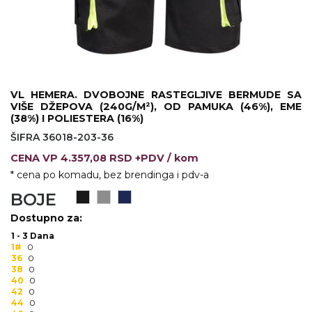
KOŠULJE
KAPE
UNIFORME
STRETCH TOPS
VL HEMERA. DVOBOJNE RASTEGLJIVE BERMUDE SA
VIŠE DŽEPOVA (240G/M²), OD PAMUKA (46%), EME
SUBLIMACIJA
(38%) I POLIESTERA (16%)
ŠIFRA 36018-203-36
CRICKET UPALJAČI
CENA
VP
4.357,08 RSD +PDV
/ kom
ŠIBICA
* cena po komadu, bez brendinga i pdv-a
BOJE
JAKNE I PRSLUCI
Dostupno za:
HYGIENIC KOLEKCIJA
1 - 3 Dana
1#
0
OKOVRATNE ID TRAKICE
36
0
38
0
40
0
PRIBOR ZA PISANJE
42
0
44
0