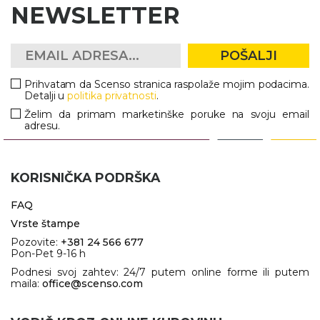
NEWSLETTER
POŠALJI
Prihvatam da Scenso stranica raspolaže mojim podacima.
Detalji u
politika privatnosti
.
Želim da primam marketinške poruke na svoju email
adresu.
KORISNIČKA PODRŠKA
FAQ
Vrste štampe
Pozovite:
+381 24 566 677
Pon-Pet 9-16 h
Podnesi svoj zahtev: 24/7 putem online forme ili putem
maila:
office@scenso.com