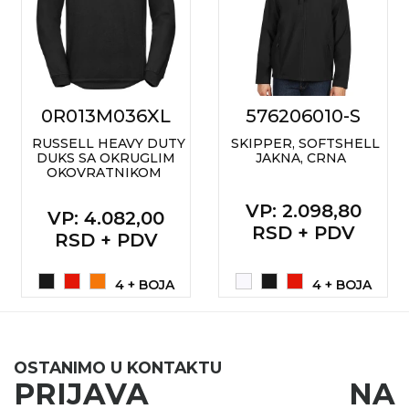
0R013M036XL
576206010-S
RUSSELL HEAVY DUTY
SKIPPER, SOFTSHELL
DUKS SA OKRUGLIM
JAKNA, CRNA
OKOVRATNIKOM
VP
: 2.098,80
VP
: 4.082,00
RSD + PDV
RSD + PDV
4 + BOJA
4 + BOJA
OSTANIMO U KONTAKTU
PRIJAVA NA