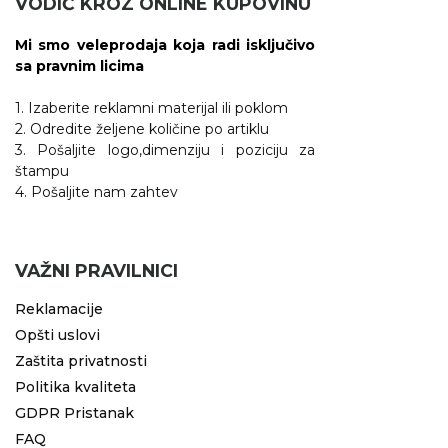
VODIČ KROZ ONLINE KUPOVINU
Mi smo veleprodaja koja radi isključivo
sa pravnim licima
1. Izaberite reklamni materijal ili poklom
2. Odredite željene količine po artiklu
3. Pošaljite logo,dimenziju i poziciju za
štampu
4. Pošaljite nam zahtev
VAŽNI PRAVILNICI
Reklamacije
Opšti uslovi
Zaštita privatnosti
Politika kvaliteta
GDPR Pristanak
FAQ