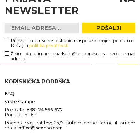
NEWSLETTER
POŠALJI
Prihvatam da Scenso stranica raspolaže mojim podacima.
Detalji u
politika privatnosti
.
Želim da primam marketinške poruke na svoju email
adresu.
KORISNIČKA PODRŠKA
FAQ
Vrste štampe
Pozovite:
+381 24 566 677
Pon-Pet 9-16 h
Podnesi svoj zahtev: 24/7 putem online forme ili putem
maila:
office@scenso.com