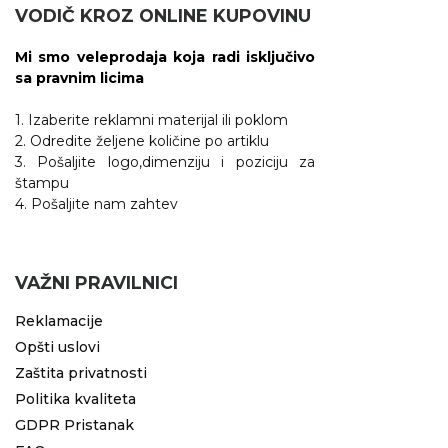
VODIČ KROZ ONLINE KUPOVINU
Mi smo veleprodaja koja radi isključivo
sa pravnim licima
1. Izaberite reklamni materijal ili poklom
2. Odredite željene količine po artiklu
3. Pošaljite logo,dimenziju i poziciju za
štampu
4. Pošaljite nam zahtev
VAŽNI PRAVILNICI
Reklamacije
Opšti uslovi
Zaštita privatnosti
Politika kvaliteta
GDPR Pristanak