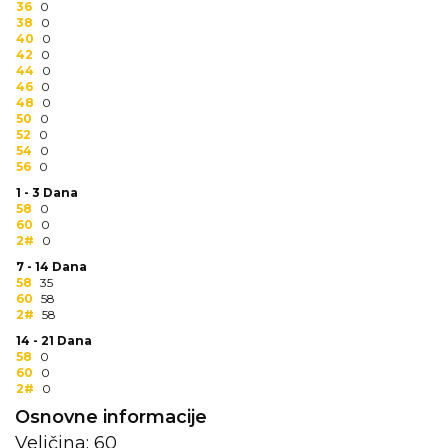
36
0
RADNA OPREMA
38
0
40
0
42
0
44
0
46
0
48
0
50
0
52
0
54
0
56
0
1 - 3 Dana
58
0
60
0
2#
0
7 - 14 Dana
58
35
60
58
2#
58
14 - 21 Dana
58
0
60
0
2#
0
Osnovne informacije
Veličina: 60