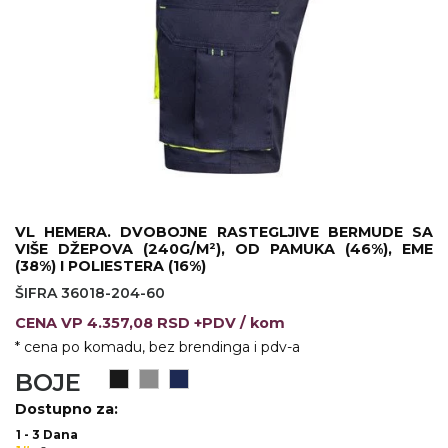
KOŠULJE
KAPE
UNIFORME
STRETCH TOPS
SUBLIMACIJA
CRICKET UPALJAČI
VL HEMERA. DVOBOJNE RASTEGLJIVE BERMUDE SA
ŠIBICA
VIŠE DŽEPOVA (240G/M²), OD PAMUKA (46%), EME
(38%) I POLIESTERA (16%)
JAKNE I PRSLUCI
ŠIFRA 36018-204-60
CENA
VP
4.357,08 RSD +PDV
/ kom
HYGIENIC KOLEKCIJA
* cena po komadu, bez brendinga i pdv-a
OKOVRATNE ID TRAKICE
BOJE
PRIBOR ZA PISANJE
Dostupno za:
1 - 3 Dana