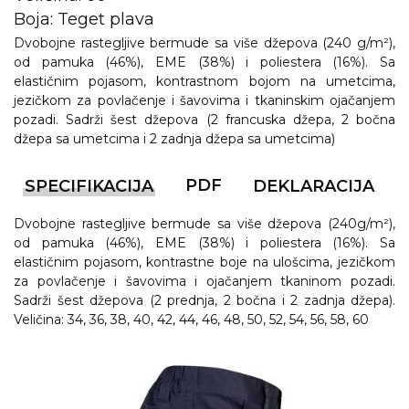
Boja: Teget plava
Dvobojne rastegljive bermude sa više džepova (240 g/m²),
od pamuka (46%), EME (38%) i poliestera (16%). Sa
elastičnim pojasom, kontrastnom bojom na umetcima,
jezičkom za povlačenje i šavovima i tkaninskim ojačanjem
pozadi. Sadrži šest džepova (2 francuska džepa, 2 bočna
džepa sa umetcima i 2 zadnja džepa sa umetcima)
PDF
SPECIFIKACIJA
DEKLARACIJA
Dvobojne rastegljive bermude sa više džepova (240g/m²),
od pamuka (46%), EME (38%) i poliestera (16%). Sa
elastičnim pojasom, kontrastne boje na ulošcima, jezičkom
za povlačenje i šavovima i ojačanjem tkaninom pozadi.
Sadrži šest džepova (2 prednja, 2 bočna i 2 zadnja džepa).
Veličina: 34, 36, 38, 40, 42, 44, 46, 48, 50, 52, 54, 56, 58, 60