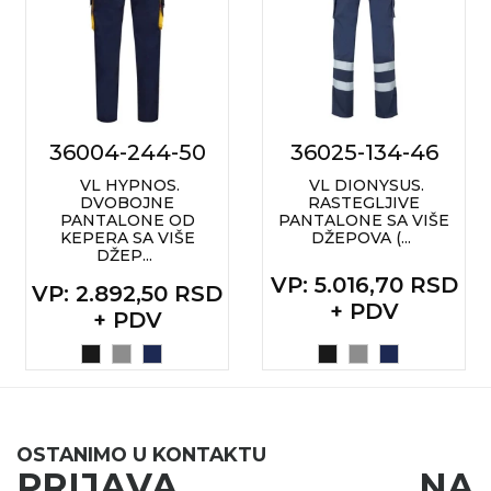
36004-244-50
36025-134-46
VL HYPNOS.
VL DIONYSUS.
DVOBOJNE
RASTEGLJIVE
PANTALONE OD
PANTALONE SA VIŠE
KEPERA SA VIŠE
DŽEPOVA (...
DŽEP...
VP
: 5.016,70 RSD
VP
: 2.892,50 RSD
+ PDV
+ PDV
OSTANIMO U KONTAKTU
PRIJAVA NA