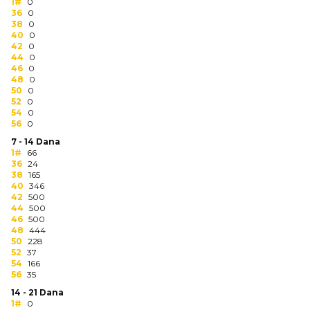
NARUKVICE ZA ŽURKE I
1#
0
36
DOGAĐAJE
0
38
0
40
0
ID PLOČICA
42
0
44
0
46
0
TERMOSI
48
0
50
0
BOCE
52
0
54
0
56
0
TEHNOLOGIJA
7 - 14 Dana
1#
66
KANCELARIJA
36
24
38
165
KUĆNI SETOVI
40
346
42
500
44
500
OLOVKE
46
500
48
444
PRIVESCI & ALATI
50
228
52
37
54
166
TORBE & PUTOVANJE
56
35
14 - 21 Dana
TEKSTIL
1#
0