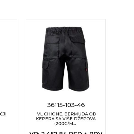
36115-103-46
ČJI
VL CHIONE. BERMUDA OD
SKIP
KEPERA SA VIŠE DŽEPOVA
(200G/M...
VP
: 
VP
: 2.452,84 RSD + PDV