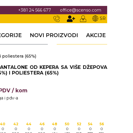
+381 24 566 677
office@scenso.com
SR
EGORIJE
NOVI PROIZVODI
AKCIJE
 poliestera (65%)
ANTALONE OD KEPERA SA VIŠE DŽEPOVA
5%) I POLIESTERA (65%)
+PDV
/ kom
a i pdv-a
40
42
44
46
48
50
52
54
56
0
0
0
0
0
0
0
0
0