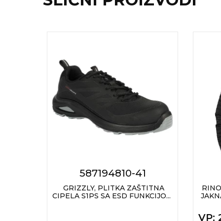
RADNA OPREMA
587194810-41
KSERICA
GRIZZLY, PLITKA ZAŠTITNA
RINO
NSK...
CIPELA S1PS SA ESD FUNKCIJO...
JAKN
VP
: