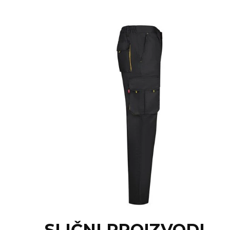
NARUKVICE ZA ŽURKE I
DOGAĐAJE
ID PLOČICA
TERMOSI
BOCE
TEHNOLOGIJA
KANCELARIJA
KUĆNI SETOVI
OLOVKE
PRIVESCI & ALATI
TORBE & PUTOVANJE
TEKSTIL
SLIČNI PROIZVODI