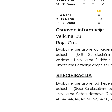
7 - 14 Dana
24
162
500
14 - 21 Dana
0
0
0
58
1 - 3 Dana
0
7 - 14 Dana
500
14 - 21 Dana
0
Osnovne informacije
Veličina: 38
Boja: Crna
Dvobojne pantalone od kepera
poliestera (65%). Sa elasti
REMA
vezicama i šavovima. Sadrže š
umetcima i 2 zadnja džepa sa 
SPECIFIKACIJA
I
Dvobojne pantalone od keper
poliestera (65%). Sa elastičnim
i šavovima. Sašest džepova: (2 pr
40, 42, 44, 46, 48, 50, 52, 54, 56, 