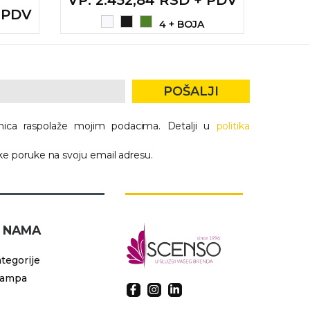
+ PDV
4 + BOJA
POŠALJI
nica raspolaže mojim podacima. Detalji u
politika
e poruke na svoju email adresu.
 NAMA
tegorije
tampa