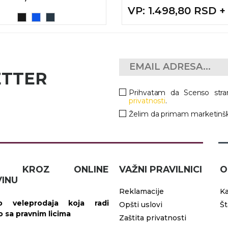
VP
: 1.498,80 RSD 
ETTER
Prihvatam da Scenso stra
privatnosti
.
Želim da primam marketinšk
IČ KROZ ONLINE
VAŽNI PRAVILNICI
O
INU
Reklamacije
Ka
 veleprodaja koja radi
Opšti uslovi
Š
vo sa pravnim licima
Zaštita privatnosti