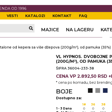
RENDA OD 1996
VESTI
KATALOZI
KONTAKT
FAQ
TI
VANJE
A
ERIJE
DE
OVKE
MAJICE
NA LAGERU
KAT
TI
VANJE
A
one od kepera sa više džepova (200g/m²), od pamuka (35%) i
ČI
VKE
ĆA
VL HYPNOS. DVOBOJNE P
VANJE
A
(200G/M²), OD PAMUKA (3
ŠIFRA 36004-233-38
I
E
KE
AM
ODEĆA
CENA
VP
2.892,50 RSD 
VANJE
A
* cena po komadu, bez brending
A OPREMA
I I PANOI
KA
 RADNA
BOJE
Dostupno za:
VANJE
1#
36
38
1 - 3 Dana
0
0
0