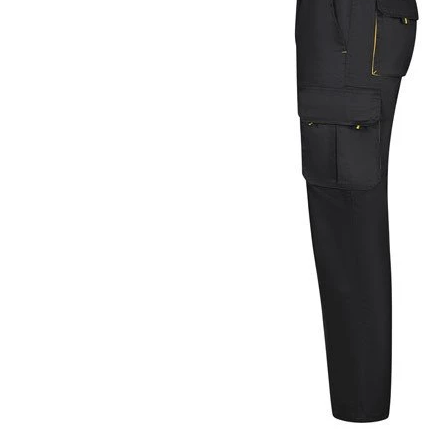
KOŠULJE
KAPE
UNIFORME
STRETCH TOPS
SUBLIMACIJA
CRICKET UPALJAČI
ŠIBICA
JAKNE I PRSLUCI
HYGIENIC KOLEKCIJA
OKOVRATNE ID TRAKICE
PRIBOR ZA PISANJE