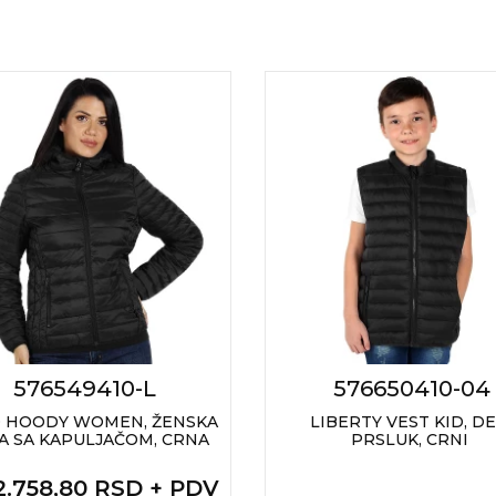
576549410-L
576650410-04
 HOODY WOMEN, ŽENSKA
LIBERTY VEST KID, DE
A SA KAPULJAČOM, CRNA
PRSLUK, CRNI
 2.758,80 RSD + PDV