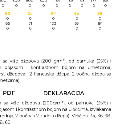
500
500
500
500
454
439
193
177
139
0
0
0
0
0
0
0
0
0
60
2#
3#
4#
5#
0
0
0
0
0
85
71
103
55
191
0
0
0
0
0
 sa više džepova (200 g/m²), od pamuka (35%) i
čnim pojasom i kontrastnom bojom na umetcima,
est džepova: (2 francuska džepa, 2 bočna džepa sa
umetcima)
PDF
DEKLARACIJA
a sa više džepova (200g/m²), od pamuka (35%) i
 pojasom i kontrastnom bojom na ulošcima, izvlakama
ednja, 2 bočna i 2 zadnja džepa). Veličina: 34, 36, 38,
58, 60