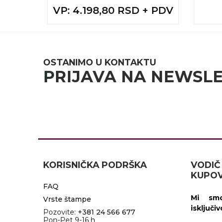
+ PDV
VP
: 4.198,80 RSD + PDV
OSTANIMO U KONTAKTU
PRIJAVA NA NEWSL
KORISNIČKA PODRŠKA
VOD
KUPOV
FAQ
Mi smo
Vrste štampe
isključi
Pozovite:
+381 24 566 677
Pon-Pet 9-16 h