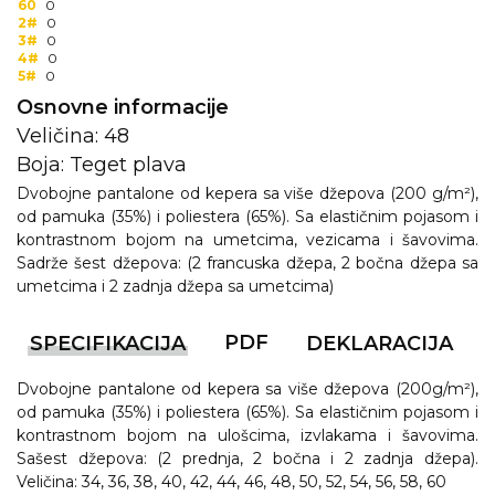
60
0
2#
0
3#
0
4#
0
5#
0
Osnovne informacije
Veličina: 48
Boja: Teget plava
Dvobojne pantalone od kepera sa više džepova (200 g/m²),
od pamuka (35%) i poliestera (65%). Sa elastičnim pojasom i
kontrastnom bojom na umetcima, vezicama i šavovima.
Sadrže šest džepova: (2 francuska džepa, 2 bočna džepa sa
umetcima i 2 zadnja džepa sa umetcima)
PDF
SPECIFIKACIJA
DEKLARACIJA
Dvobojne pantalone od kepera sa više džepova (200g/m²),
od pamuka (35%) i poliestera (65%). Sa elastičnim pojasom i
kontrastnom bojom na ulošcima, izvlakama i šavovima.
Sašest džepova: (2 prednja, 2 bočna i 2 zadnja džepa).
Veličina: 34, 36, 38, 40, 42, 44, 46, 48, 50, 52, 54, 56, 58, 60