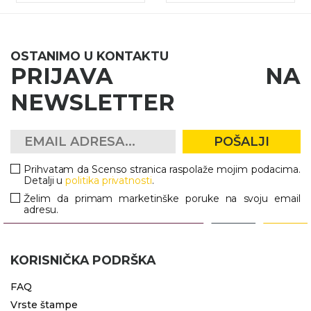
OSTANIMO U KONTAKTU
PRIJAVA NA
NEWSLETTER
POŠALJI
Prihvatam da Scenso stranica raspolaže mojim podacima.
Detalji u
politika privatnosti
.
Želim da primam marketinške poruke na svoju email
adresu.
KORISNIČKA PODRŠKA
FAQ
Vrste štampe