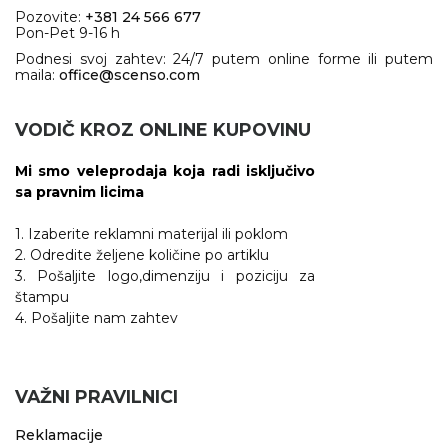
Pozovite:
+381 24 566 677
Pon-Pet 9-16 h
Podnesi svoj zahtev: 24/7 putem online forme ili putem
maila:
office@scenso.com
VODIČ KROZ ONLINE KUPOVINU
Mi smo veleprodaja koja radi isključivo
sa pravnim licima
1. Izaberite reklamni materijal ili poklom
2. Odredite željene količine po artiklu
3. Pošaljite logo,dimenziju i poziciju za
štampu
4. Pošaljite nam zahtev
VAŽNI PRAVILNICI
Reklamacije