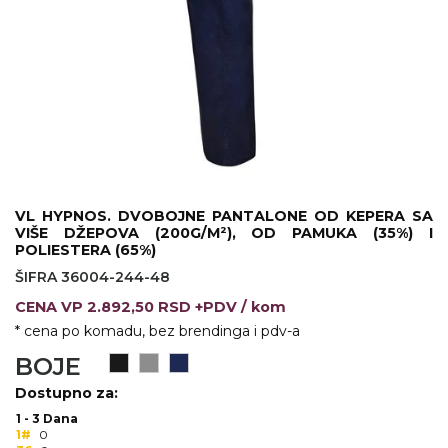
KOŠULJE
KAPE
UNIFORME
STRETCH TOPS
SUBLIMACIJA
CRICKET UPALJAČI
VL HYPNOS. DVOBOJNE PANTALONE OD KEPERA SA
VIŠE DŽEPOVA (200G/M²), OD PAMUKA (35%) I
ŠIBICA
POLIESTERA (65%)
ŠIFRA 36004-244-48
JAKNE I PRSLUCI
CENA
VP
2.892,50 RSD +PDV
/ kom
HYGIENIC KOLEKCIJA
* cena po komadu, bez brendinga i pdv-a
BOJE
OKOVRATNE ID TRAKICE
Dostupno za:
PRIBOR ZA PISANJE
1 - 3 Dana
1#
0