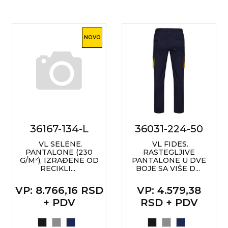
NOVO
36167-134-L
36031-224-50
VL SELENE.
VL FIDES.
PANTALONE (230
RASTEGLJIVE
G/M²), IZRAĐENE OD
PANTALONE U DVE
RECIKLI...
BOJE SA VIŠE D...
VP
: 8.766,16 RSD
VP
: 4.579,38
+ PDV
RSD + PDV