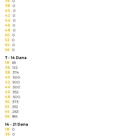
NARUKVICE ZA ŽURKE I
36
0
38
DOGAĐAJE
0
40
0
42
0
ID PLOČICA
44
0
46
0
48
0
TERMOSI
50
0
52
0
BOCE
54
0
56
0
TEHNOLOGIJA
7 - 14 Dana
1#
69
36
122
KANCELARIJA
38
374
40
500
KUĆNI SETOVI
42
500
44
500
46
352
OLOVKE
48
500
50
373
PRIVESCI & ALATI
52
252
54
263
56
189
TORBE & PUTOVANJE
14 - 21 Dana
1#
0
TEKSTIL
36
0