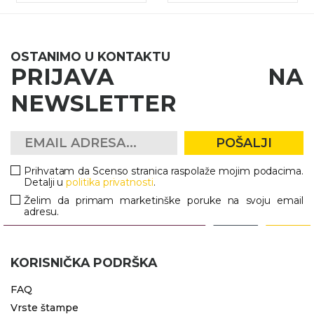
OSTANIMO U KONTAKTU
PRIJAVA NA
NEWSLETTER
POŠALJI
Prihvatam da Scenso stranica raspolaže mojim podacima.
Detalji u
politika privatnosti
.
Želim da primam marketinške poruke na svoju email
adresu.
KORISNIČKA PODRŠKA
FAQ
Vrste štampe