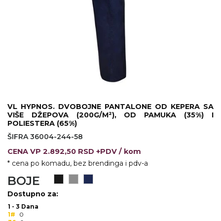
KOŠULJE
KAPE
UNIFORME
STRETCH TOPS
SUBLIMACIJA
CRICKET UPALJAČI
VL HYPNOS. DVOBOJNE PANTALONE OD KEPERA SA
VIŠE DŽEPOVA (200G/M²), OD PAMUKA (35%) I
ŠIBICA
POLIESTERA (65%)
ŠIFRA 36004-244-58
JAKNE I PRSLUCI
CENA
VP
2.892,50 RSD +PDV
/ kom
HYGIENIC KOLEKCIJA
* cena po komadu, bez brendinga i pdv-a
BOJE
OKOVRATNE ID TRAKICE
Dostupno za:
PRIBOR ZA PISANJE
1 - 3 Dana
1#
0