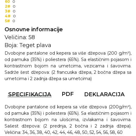
60
0
2#
0
3#
0
4#
0
5#
0
Osnovne informacije
Veličina: 58
Boja: Teget plava
Dvobojne pantalone od kepera sa više džepova (200 g/m²),
od pamuka (35%) i poliestera (65%). Sa elastičnim pojasom i
kontrastnom bojom na umetcima, vezicama i šavovima.
Sadrže šest džepova: (2 francuska džepa, 2 bočna džepa sa
umetcima i 2 zadnja džepa sa umetcima)
PDF
SPECIFIKACIJA
DEKLARACIJA
Dvobojne pantalone od kepera sa više džepova (200g/m²),
od pamuka (35%) i poliestera (65%). Sa elastičnim pojasom i
kontrastnom bojom na ulošcima, izvlakama i šavovima.
Sašest džepova: (2 prednja, 2 bočna i 2 zadnja džepa).
Veličina: 34, 36, 38, 40, 42, 44, 46, 48, 50, 52, 54, 56, 58, 60