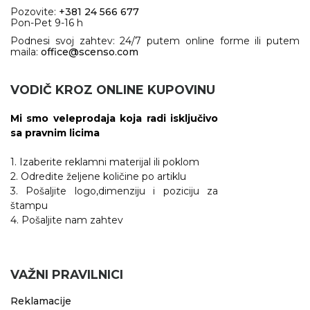
Pozovite:
+381 24 566 677
Pon-Pet 9-16 h
Podnesi svoj zahtev: 24/7 putem online forme ili putem
maila:
office@scenso.com
VODIČ KROZ ONLINE KUPOVINU
Mi smo veleprodaja koja radi isključivo
sa pravnim licima
1. Izaberite reklamni materijal ili poklom
2. Odredite željene količine po artiklu
3. Pošaljite logo,dimenziju i poziciju za
štampu
4. Pošaljite nam zahtev
VAŽNI PRAVILNICI
Reklamacije