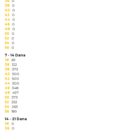
NARUKVICE ZA ŽURKE I
36
0
38
DOGAĐAJE
0
40
0
42
0
ID PLOČICA
44
0
46
0
48
0
TERMOSI
50
0
52
0
BOCE
54
0
56
0
TEHNOLOGIJA
7 - 14 Dana
1#
69
36
122
KANCELARIJA
38
373
40
500
KUĆNI SETOVI
42
500
44
500
46
348
OLOVKE
48
497
50
373
PRIVESCI & ALATI
52
252
54
263
56
189
TORBE & PUTOVANJE
14 - 21 Dana
1#
0
TEKSTIL
36
0