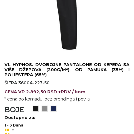
KOŠULJE
KAPE
UNIFORME
STRETCH TOPS
SUBLIMACIJA
CRICKET UPALJAČI
VL HYPNOS. DVOBOJNE PANTALONE OD KEPERA SA
VIŠE DŽEPOVA (200G/M²), OD PAMUKA (35%) I
ŠIBICA
POLIESTERA (65%)
ŠIFRA 36004-223-50
JAKNE I PRSLUCI
CENA
VP
2.892,50 RSD +PDV
/ kom
HYGIENIC KOLEKCIJA
* cena po komadu, bez brendinga i pdv-a
BOJE
OKOVRATNE ID TRAKICE
Dostupno za:
PRIBOR ZA PISANJE
1 - 3 Dana
1#
0