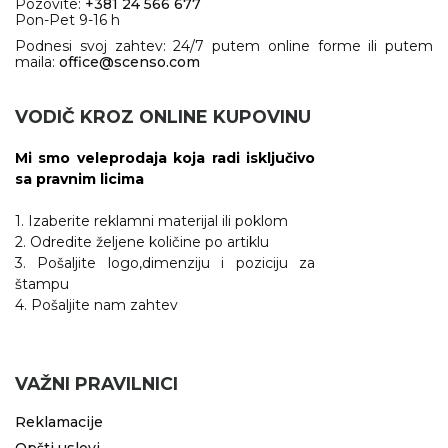
Pozovite:
+381 24 566 677
Pon-Pet 9-16 h
Podnesi svoj zahtev: 24/7 putem online forme ili putem
maila:
office@scenso.com
VODIČ KROZ ONLINE KUPOVINU
Mi smo veleprodaja koja radi isključivo
sa pravnim licima
1. Izaberite reklamni materijal ili poklom
2. Odredite željene količine po artiklu
3. Pošaljite logo,dimenziju i poziciju za
štampu
4. Pošaljite nam zahtev
VAŽNI PRAVILNICI
Reklamacije