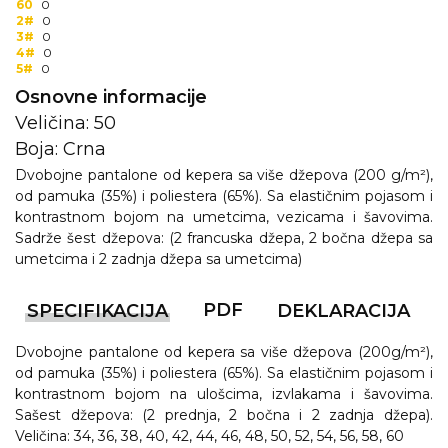
60
0
2#
0
3#
0
4#
0
5#
0
Osnovne informacije
Veličina: 50
Boja: Crna
Dvobojne pantalone od kepera sa više džepova (200 g/m²),
od pamuka (35%) i poliestera (65%). Sa elastičnim pojasom i
kontrastnom bojom na umetcima, vezicama i šavovima.
Sadrže šest džepova: (2 francuska džepa, 2 bočna džepa sa
umetcima i 2 zadnja džepa sa umetcima)
PDF
SPECIFIKACIJA
DEKLARACIJA
Dvobojne pantalone od kepera sa više džepova (200g/m²),
od pamuka (35%) i poliestera (65%). Sa elastičnim pojasom i
kontrastnom bojom na ulošcima, izvlakama i šavovima.
Sašest džepova: (2 prednja, 2 bočna i 2 zadnja džepa).
Veličina: 34, 36, 38, 40, 42, 44, 46, 48, 50, 52, 54, 56, 58, 60