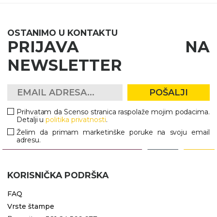
OSTANIMO U KONTAKTU
PRIJAVA NA
NEWSLETTER
POŠALJI
Prihvatam da Scenso stranica raspolaže mojim podacima.
Detalji u
politika privatnosti
.
Želim da primam marketinške poruke na svoju email
adresu.
KORISNIČKA PODRŠKA
FAQ
Vrste štampe