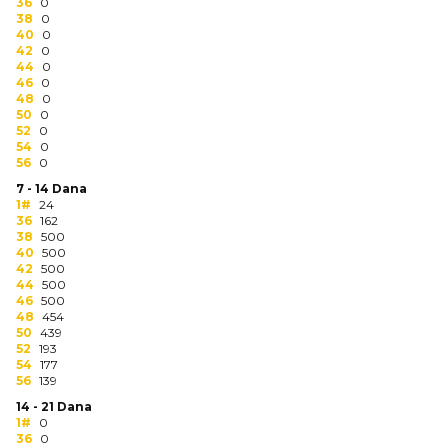
NARUKVICE ZA ŽURKE I
36
0
38
DOGAĐAJE
0
40
0
42
0
ID PLOČICA
44
0
46
0
48
0
TERMOSI
50
0
52
0
BOCE
54
0
56
0
TEHNOLOGIJA
7 - 14 Dana
1#
24
36
162
KANCELARIJA
38
500
40
500
KUĆNI SETOVI
42
500
44
500
46
500
OLOVKE
48
454
50
439
PRIVESCI & ALATI
52
193
54
177
56
139
TORBE & PUTOVANJE
14 - 21 Dana
1#
0
TEKSTIL
36
0