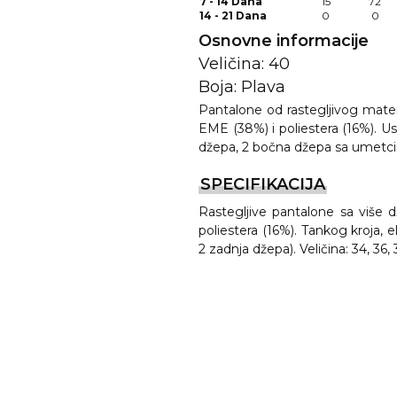
7 - 14 Dana
15
72
14 - 21 Dana
0
0
Osnovne informacije
Veličina: 40
Boja: Plava
Pantalone od rastegljivog mater
EME (38%) i poliestera (16%). Us
džepa, 2 bočna džepa sa umetci
SPECIFIKACIJA
REMA
Rastegljive pantalone sa više
poliestera (16%). Tankog kroja, 
2 zadnja džepa). Veličina: 34, 36, 3
I