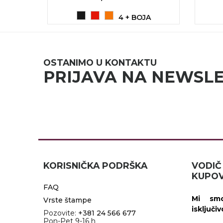
+ PDV
4 + BOJA
OSTANIMO U KONTAKTU
PRIJAVA NA NEWSL
KORISNIČKA PODRŠKA
VOD
KUPOV
FAQ
Mi smo
Vrste štampe
isključi
Pozovite:
+381 24 566 677
Pon-Pet 9-16 h