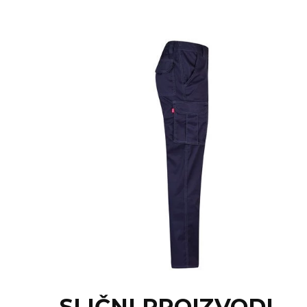
NARUKVICE ZA ŽURKE I
DOGAĐAJE
ID PLOČICA
TERMOSI
BOCE
TEHNOLOGIJA
KANCELARIJA
KUĆNI SETOVI
OLOVKE
PRIVESCI & ALATI
TORBE & PUTOVANJE
TEKSTIL
SLIČNI PROIZVODI