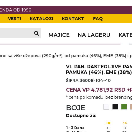
RENDA OD 1996
VESTI
KATALOZI
KONTAKT
FAQ
TI
VANJE
A
ERIJE
DE
OVKE
MAJICE
NA LAGERU
KAT
TI
VANJE
A
one sa više džepova (290g/m²), od pamuka (46%), EME (38%) i p
ČI
VKE
ĆA
VL PAN. RASTEGLJIVE PA
VANJE
A
PAMUKA (46%), EME (38%)
ŠIFRA 36008-104-40
I
E
KE
AM
ODEĆA
CENA
VP
4.781,92 RSD 
VANJE
A
* cena po komadu, bez brending
A OPREMA
I I PANOI
KA
 RADNA
BOJE
Dostupno za:
VANJE
1#
36
1 - 3 Dana
0
0