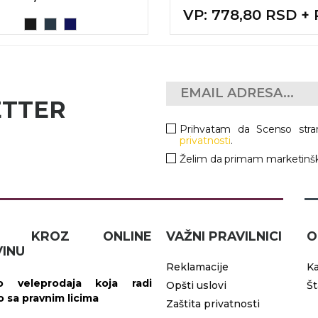
VP
: 778,80 RSD +
ETTER
Prihvatam da Scenso stra
privatnosti
.
Želim da primam marketinšk
IČ KROZ ONLINE
VAŽNI PRAVILNICI
O
INU
Reklamacije
Ka
 veleprodaja koja radi
Opšti uslovi
Š
vo sa pravnim licima
Zaštita privatnosti