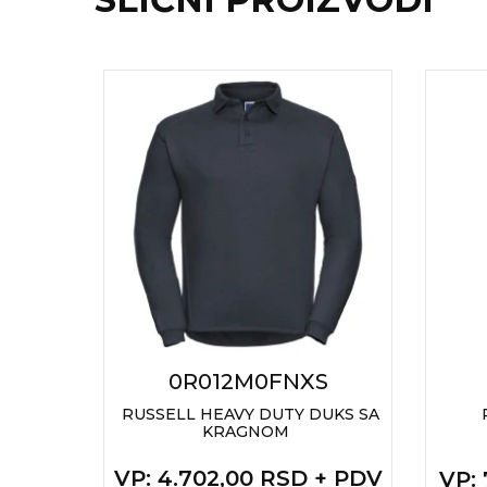
RADNA OPREMA
L
0R012M0FNXS
0,
RUSSELL HEAVY DUTY DUKS SA
ČOM, OD
KRAGNOM
VP
: 4.702,00 RSD + PDV
VP
: