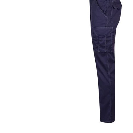
KOŠULJE
KAPE
UNIFORME
STRETCH TOPS
SUBLIMACIJA
CRICKET UPALJAČI
ŠIBICA
JAKNE I PRSLUCI
HYGIENIC KOLEKCIJA
OKOVRATNE ID TRAKICE
PRIBOR ZA PISANJE