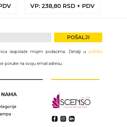
 PDV
VP
: 238,80 RSD + PDV
VP
: 
POŠALJI
nica raspolaže mojim podacima. Detalji u
politika
e poruke na svoju email adresu.
 NAMA
tegorije
tampa