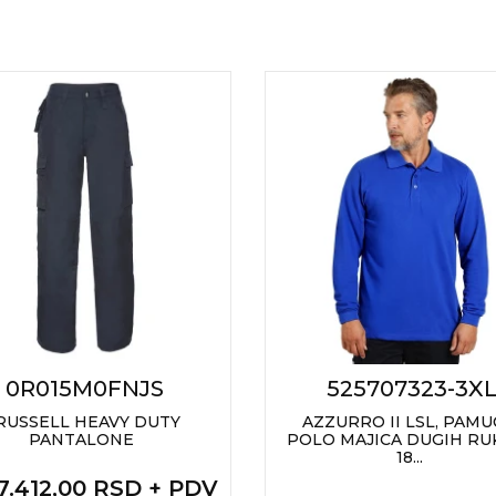
0R015M0FNJS
525707323-3X
RUSSELL HEAVY DUTY
AZZURRO II LSL, PAM
PANTALONE
POLO MAJICA DUGIH RU
18...
 7.412,00 RSD + PDV