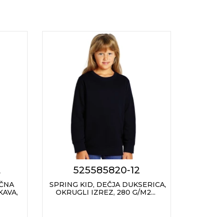
L
525585820-12
UČNA
SPRING KID, DEČJA DUKSERICA,
PANT
KAVA,
OKRUGLI IZREZ, 280 G/M2...
RA