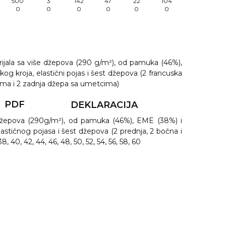
500
3
142
47
22
104
0
0
0
0
0
0
ijala sa više džepova (290 g/m²), od pamuka (46%),
kog kroja, elastični pojas i šest džepova (2 francuska
ma i 2 zadnja džepa sa umetcima)
PDF
DEKLARACIJA
 džepova (290g/m²), od pamuka (46%), EME (38%) i
elastičnog pojasa i šest džepova (2 prednja, 2 bočna i
8, 40, 42, 44, 46, 48, 50, 52, 54, 56, 58, 60