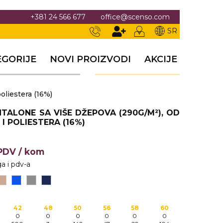
+381 24 566 677
office@scenso.com
SR
EGORIJE
NOVI PROIZVODI
AKCIJE
oliestera (16%)
NTALONE SA VIŠE DŽEPOVA (290G/M²), OD
 I POLIESTERA (16%)
+PDV
/ kom
a i pdv-a
42
48
50
56
58
60
0
0
0
0
0
0