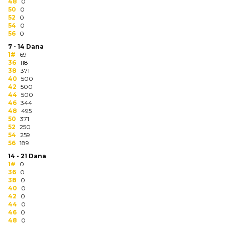
NARUKVICE ZA ŽURKE I
48
0
50
DOGAĐAJE
0
52
0
54
0
ID PLOČICA
56
0
7 - 14 Dana
TERMOSI
1#
69
36
118
38
371
BOCE
40
500
42
500
TEHNOLOGIJA
44
500
46
344
48
495
KANCELARIJA
50
371
52
250
KUĆNI SETOVI
54
259
56
189
OLOVKE
14 - 21 Dana
1#
0
36
0
PRIVESCI & ALATI
38
0
40
0
TORBE & PUTOVANJE
42
0
44
0
46
0
TEKSTIL
48
0