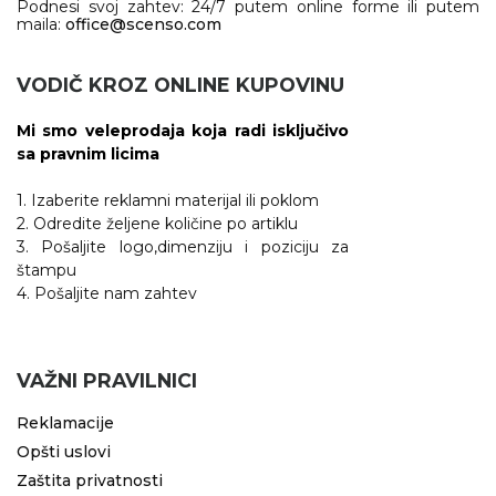
Podnesi svoj zahtev: 24/7 putem online forme ili putem
maila:
office@scenso.com
VODIČ KROZ ONLINE KUPOVINU
Mi smo veleprodaja koja radi isključivo
sa pravnim licima
1. Izaberite reklamni materijal ili poklom
2. Odredite željene količine po artiklu
3. Pošaljite logo,dimenziju i poziciju za
štampu
4. Pošaljite nam zahtev
VAŽNI PRAVILNICI
Reklamacije
Opšti uslovi
Zaštita privatnosti