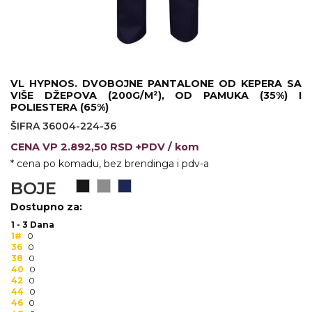
KOŠULJE
KAPE
UNIFORME
STRETCH TOPS
VL HYPNOS. DVOBOJNE PANTALONE OD KEPERA SA
VIŠE DŽEPOVA (200G/M²), OD PAMUKA (35%) I
POLIESTERA (65%)
SUBLIMACIJA
ŠIFRA 36004-224-36
CRICKET UPALJAČI
CENA
VP
2.892,50 RSD +PDV
/ kom
* cena po komadu, bez brendinga i pdv-a
ŠIBICA
BOJE
JAKNE I PRSLUCI
Dostupno za:
1 - 3 Dana
HYGIENIC KOLEKCIJA
1#
0
36
0
OKOVRATNE ID TRAKICE
38
0
40
0
42
0
PRIBOR ZA PISANJE
44
0
46
0