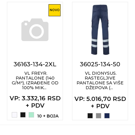
NOVO
36163-134-2XL
36025-134-50
VL FREYR.
VL DIONYSUS.
PANTALONE (140
RASTEGLJIVE
G/M²), IZRAĐENE OD
PANTALONE SA VIŠE
100% MIK...
DŽEPOVA (...
VP
: 3.332,16 RSD
VP
: 5.016,70 RSD
+ PDV
+ PDV
10 + BOJA