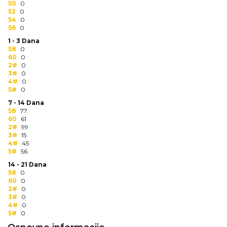
50
0
RADNA OPREMA
52
0
54
0
56
0
1 - 3 Dana
58
0
60
0
2#
0
3#
0
4#
0
5#
0
7 - 14 Dana
58
77
60
61
2#
99
3#
15
4#
45
5#
56
14 - 21 Dana
58
0
60
0
2#
0
3#
0
4#
0
5#
0