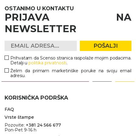
OSTANIMO U KONTAKTU
PRIJAVA NA
NEWSLETTER
POŠALJI
Prihvatam da Scenso stranica raspolaže mojim podacima.
Detalji u
politika privatnosti
.
Želim da primam marketinške poruke na svoju email
adresu.
KORISNIČKA PODRŠKA
FAQ
Vrste štampe
Pozovite:
+381 24 566 677
Pon-Pet 9-16 h