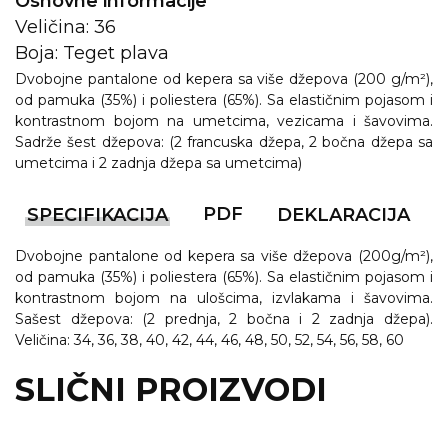
Osnovne informacije
Veličina: 36
Boja: Teget plava
Dvobojne pantalone od kepera sa više džepova (200 g/m²),
od pamuka (35%) i poliestera (65%). Sa elastičnim pojasom i
kontrastnom bojom na umetcima, vezicama i šavovima.
Sadrže šest džepova: (2 francuska džepa, 2 bočna džepa sa
umetcima i 2 zadnja džepa sa umetcima)
PDF
SPECIFIKACIJA
DEKLARACIJA
Dvobojne pantalone od kepera sa više džepova (200g/m²),
od pamuka (35%) i poliestera (65%). Sa elastičnim pojasom i
kontrastnom bojom na ulošcima, izvlakama i šavovima.
Sašest džepova: (2 prednja, 2 bočna i 2 zadnja džepa).
Veličina: 34, 36, 38, 40, 42, 44, 46, 48, 50, 52, 54, 56, 58, 60
SLIČNI PROIZVODI